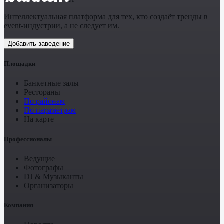
.ru
Интеллектуальная платформа для тех, кто создаёт тренды в
event-индустрии, а не следует им.
Добавить заведение
Площадки
Банкетные залы
Рестораны
По районам
По параметрам
На карте
Профессионалы
Ведущие
Фотографы
DJ & Музыканты
Организаторы
Компания