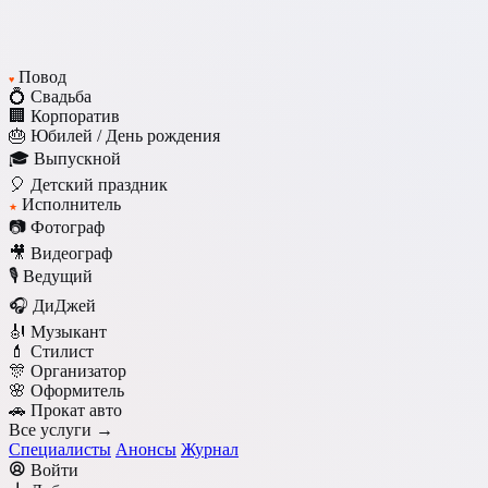
Повод
♥
💍 Свадьба
🏢 Корпоратив
🎂 Юбилей / День рождения
🎓 Выпускной
🎈 Детский праздник
Исполнитель
★
📷 Фотограф
🎥 Видеограф
🎙️ Ведущий
🎧 ДиДжей
🎻 Музыкант
💄 Стилист
🎊 Организатор
🌸 Оформитель
🚗 Прокат авто
Все услуги →
Специалисты
Анонсы
Журнал
Войти