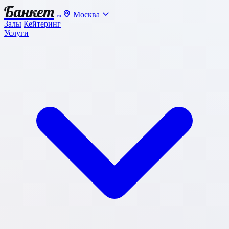
Банкет
Москва
.ru
Залы
Кейтеринг
Услуги