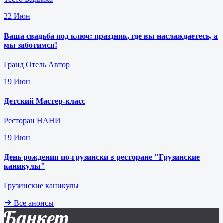
22
Июн
Ваша свадьба под ключ: праздник, где вы наслаждаетесь, а
мы заботимся!
Гранд Отель Автор
19
Июн
Детский Мастер-класс
Ресторан НАНИ
19
Июн
День рождения по-грузински в ресторане "Грузинские
каникулы"
Грузинские каникулы
Все анонсы
Банкет