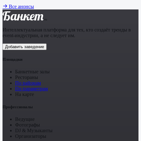
Все анонсы
Банкет
.ru
Интеллектуальная платформа для тех, кто создаёт тренды в
event-индустрии, а не следует им.
Добавить заведение
Площадки
Банкетные залы
Рестораны
По районам
По параметрам
На карте
Профессионалы
Ведущие
Фотографы
DJ & Музыканты
Организаторы