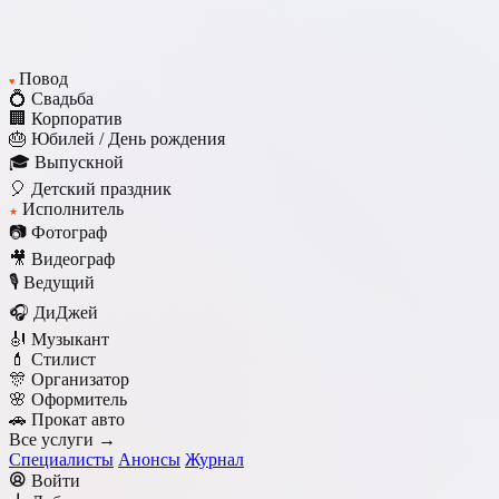
Повод
♥
💍 Свадьба
🏢 Корпоратив
🎂 Юбилей / День рождения
🎓 Выпускной
🎈 Детский праздник
Исполнитель
★
📷 Фотограф
🎥 Видеограф
🎙️ Ведущий
🎧 ДиДжей
🎻 Музыкант
💄 Стилист
🎊 Организатор
🌸 Оформитель
🚗 Прокат авто
Все услуги →
Специалисты
Анонсы
Журнал
Войти