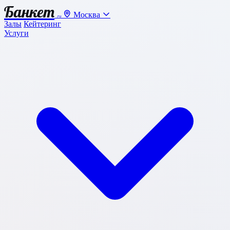
Банкет
Москва
.ru
Залы
Кейтеринг
Услуги