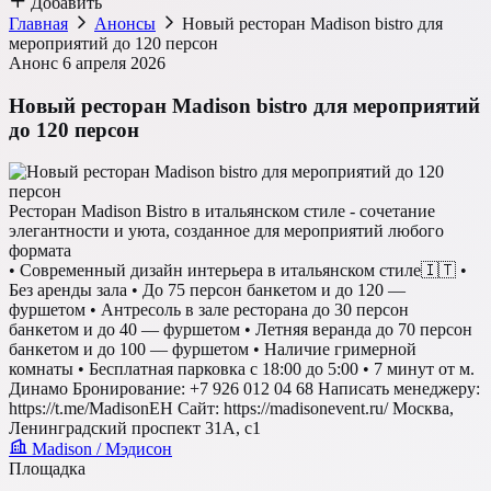
Добавить
Главная
Анонсы
Новый ресторан Madison bistro для
мероприятий до 120 персон
Анонс
6 апреля 2026
Новый ресторан Madison bistro для мероприятий
до 120 персон
Ресторан Madison Bistro в итальянском стиле - сочетание
элегантности и уюта, созданное для мероприятий любого
формата
• Современный дизайн интерьера в итальянском стиле🇮🇹 •
Без аренды зала • До 75 персон банкетом и до 120 —
фуршетом • Антресоль в зале ресторана до 30 персон
банкетом и до 40 — фуршетом • Летняя веранда до 70 персон
банкетом и до 100 — фуршетом • Наличие гримерной
комнаты • Бесплатная парковка с 18:00 до 5:00 • 7 минут от м.
Динамо Бронирование: +7 926 012 04 68 Написать менеджеру:
https://t.me/MadisonEH Сайт: https://madisonevent.ru/ Москва,
Ленинградский проспект 31А, с1
Madison / Мэдисон
Площадка