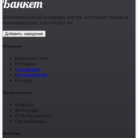
Банкет
.ru
Интеллектуальная платформа для тех, кто создаёт тренды в
event-индустрии, а не следует им.
Добавить заведение
Площадки
Банкетные залы
Рестораны
По районам
По параметрам
На карте
Профессионалы
Ведущие
Фотографы
DJ & Музыканты
Организаторы
Компания