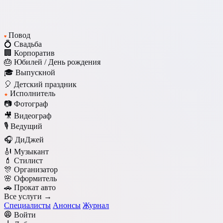
Повод
♥
💍 Свадьба
🏢 Корпоратив
🎂 Юбилей / День рождения
🎓 Выпускной
🎈 Детский праздник
Исполнитель
★
📷 Фотограф
🎥 Видеограф
🎙️ Ведущий
🎧 ДиДжей
🎻 Музыкант
💄 Стилист
🎊 Организатор
🌸 Оформитель
🚗 Прокат авто
Все услуги →
Специалисты
Анонсы
Журнал
Войти