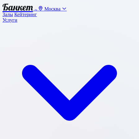
Банкет
Москва
.ru
Залы
Кейтеринг
Услуги