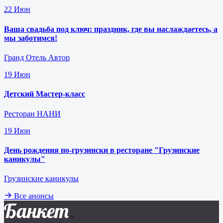
22
Июн
Ваша свадьба под ключ: праздник, где вы наслаждаетесь, а
мы заботимся!
Гранд Отель Автор
19
Июн
Детский Мастер-класс
Ресторан НАНИ
19
Июн
День рождения по-грузински в ресторане "Грузинские
каникулы"
Грузинские каникулы
Все анонсы
Банкет
.ru