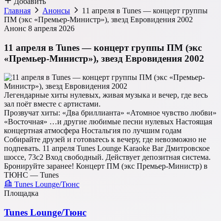
Добавить
Главная
Анонсы
11 апреля в Tunes — концерт группы
ПМ (экс «Премьер-Министр»), звезд Евровидения 2002
Анонс
8 апреля 2026
11 апреля в Tunes — концерт группы ПМ (экс
«Премьер-Министр»), звезд Евровидения 2002
Легендарные хиты нулевых, живая музыка и вечер, где весь
зал поёт вместе с артистами.
Прозвучат хиты: «Два бриллианта» «Атомное чувство любви»
«Восточная» …и другие любимые песни нулевых Настоящая
концертная атмосфера Ностальгия по лучшим годам
Собирайте друзей и готовьтесь к вечеру, где невозможно не
подпевать. 11 апреля Tunes Lounge Karaoke Bar Дмитровское
шоссе, 73с2 Вход свободный. Действует депозитная система.
Бронируйте заранее! Концерт ПМ (экс Премьер-Министр) в
ТЮНС — Tunes
Tunes Lounge/Тюнс
Площадка
Tunes Lounge/Тюнс