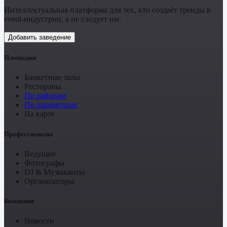
Интеллектуальная платформа для тех, кто создаёт тренды в
event-индустрии, а не следует им.
Добавить заведение
Площадки
Банкетные залы
Рестораны
По районам
По параметрам
На карте
Профессионалы
Ведущие
Фотографы
DJ & Музыканты
Организаторы
Компания
Новости