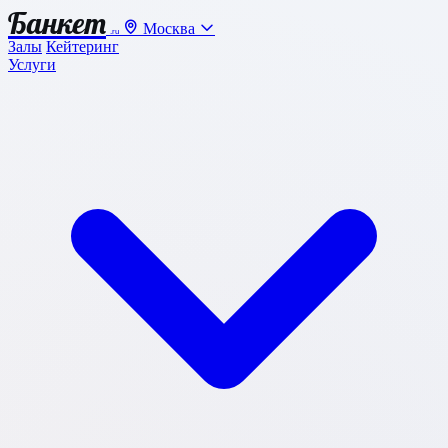
Банкет
Москва
.ru
Залы
Кейтеринг
Услуги