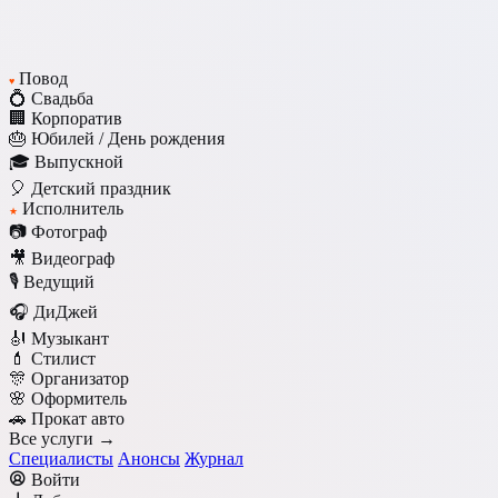
Повод
♥
💍 Свадьба
🏢 Корпоратив
🎂 Юбилей / День рождения
🎓 Выпускной
🎈 Детский праздник
Исполнитель
★
📷 Фотограф
🎥 Видеограф
🎙️ Ведущий
🎧 ДиДжей
🎻 Музыкант
💄 Стилист
🎊 Организатор
🌸 Оформитель
🚗 Прокат авто
Все услуги →
Специалисты
Анонсы
Журнал
Войти