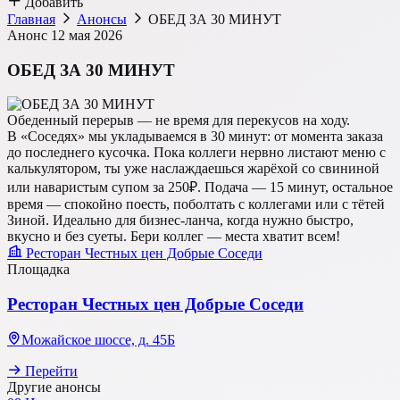
Добавить
Главная
Анонсы
ОБЕД ЗА 30 МИНУТ
Анонс
12 мая 2026
ОБЕД ЗА 30 МИНУТ
Обеденный перерыв — не время для перекусов на ходу.
В «Соседях» мы укладываемся в 30 минут: от момента заказа
до последнего кусочка. Пока коллеги нервно листают меню с
калькулятором, ты уже наслаждаешься жарёхой со свининой
или наваристым супом за 250₽. Подача — 15 минут, остальное
время — спокойно поесть, поболтать с коллегами или с тётей
Зиной. Идеально для бизнес-ланча, когда нужно быстро,
вкусно и без суеты. Бери коллег — места хватит всем!
Ресторан Честных цен Добрые Соседи
Площадка
Ресторан Честных цен Добрые Соседи
Можайское шоссе, д. 45Б
Перейти
Другие анонсы