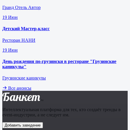
Гранд Отель Автор
19
Июн
Детский Мастер-класс
Ресторан НАНИ
19
Июн
День рождения по-грузински в ресторане "Грузинские
каникулы"
Грузинские каникулы
Все анонсы
Банкет
.ru
Интеллектуальная платформа для тех, кто создаёт тренды в
event-индустрии, а не следует им.
Добавить заведение