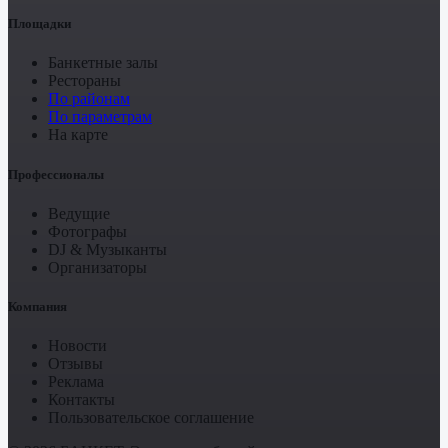
Площадки
Банкетные залы
Рестораны
По районам
По параметрам
На карте
Профессионалы
Ведущие
Фотографы
DJ & Музыканты
Организаторы
Компания
Новости
Отзывы
Реклама
Контакты
Пользовательское соглашение