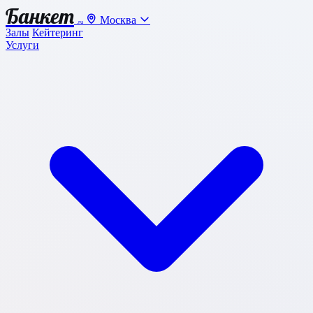
Банкет
Москва
.ru
Залы
Кейтеринг
Услуги