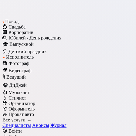
Повод
♥
💍 Свадьба
🏢 Корпоратив
🎂 Юбилей / День рождения
🎓 Выпускной
🎈 Детский праздник
Исполнитель
★
📷 Фотограф
🎥 Видеограф
🎙️ Ведущий
🎧 ДиДжей
🎻 Музыкант
💄 Стилист
🎊 Организатор
🌸 Оформитель
🚗 Прокат авто
Все услуги →
Специалисты
Анонсы
Журнал
Войти