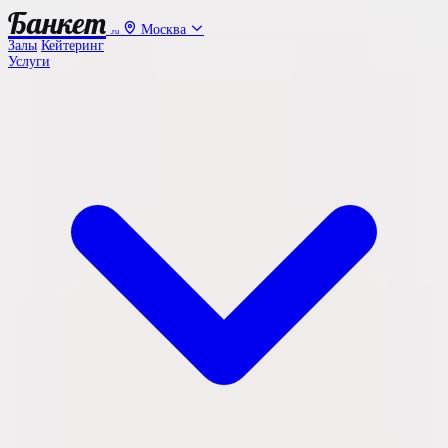
Банкет
Москва
.ru
Залы
Кейтеринг
Услуги