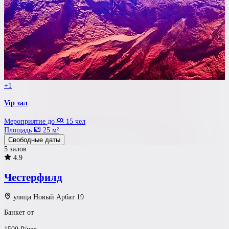
+1
Vip зал
Мероприятие до
15 чел
Площадь
25 м²
Свободные даты
5 залов
4.9
Честерфилд
улица Новый Арбат 19
Банкет от