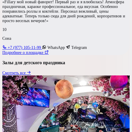
«Fillary мой новый фаворит! Первый раз и я влюбилась! Атмосфера
Гостей
праздничная, караоке профессиональное, еда вкусная. Особенно
понравились роллы и коктейли. Персонал вежливый, цены
до 60 чел
адекватные. Теперь только сюда для дней рождений, корпоративов и
просто веселых вечеров!»
10
Бюджет на персону
Сона
—
+7 (977) 105-11-99
WhatsApp
Telegram
Подробнее о площадке
Требования к площадке
Залы для детского праздника
Детская комната
Смотреть все
Аниматоры
Игровая зона
Сцена
Своя парковка
Свой алкоголь
Показать результаты
Сбросить