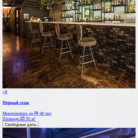
+8
Первый этаж
Мероприятие до
40 чел
Площадь
95 м²
Свободные даты