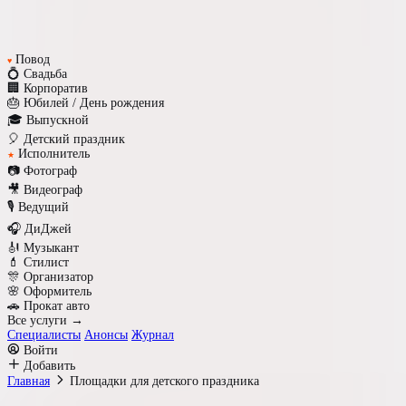
Повод
♥
💍 Свадьба
🏢 Корпоратив
🎂 Юбилей / День рождения
🎓 Выпускной
🎈 Детский праздник
Исполнитель
★
📷 Фотограф
🎥 Видеограф
🎙️ Ведущий
🎧 ДиДжей
🎻 Музыкант
💄 Стилист
🎊 Организатор
🌸 Оформитель
🚗 Прокат авто
Все услуги →
Специалисты
Анонсы
Журнал
Войти
Добавить
Главная
Площадки для детского праздника