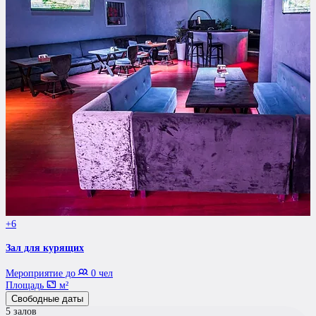
+6
Зал для курящих
Мероприятие до
0 чел
Площадь
м²
Свободные даты
5 залов