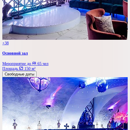
+38
Основной зал
Мероприятие до
65 чел
Площадь
150 м²
Свободные даты