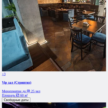
+3
Vip зал (Стриптиз)
Мероприятие до
25 чел
Площадь
60 м²
Свободные даты