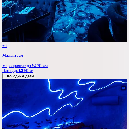
+8
Малый зал
Мероприятие до
30 чел
Площадь
50 м²
Свободные даты