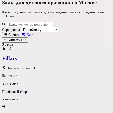
Залы для детского праздника
в Москве
Каталог лучших площадок для проведения детских праздников —
1415 мест
.
Сортировка:
Список
Карта
Фильтры
3 залов
4.9
Где проводим?
Fillary
Формат площадки
Цветной бульвар 34
Банкет от
Ресторан / Зал
3500
₽/чел
Светлый Лофт
Пробковый сбор
Уточняйте
Шатер у воды
Усадьба