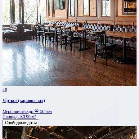
+8
Vip зал (караоке-зал)
Мероприятие до
50 чел
Площадь
90 м²
Свободные даты