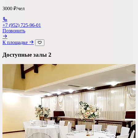
3000 ₽/чел
Ресторан
+7 (952) 725-96-01
Банкетный зал
Позвонить
Лофт
К площадке
Веранда / Шатер
Доступные залы
2
Вместимость
до 150 чел
Бюджет на персону
—
Важные условия
Танцпол