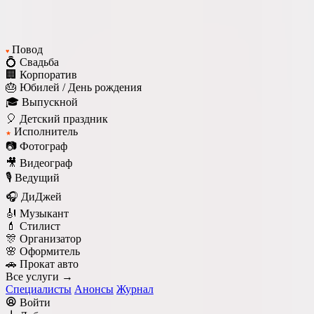
Повод
♥
💍 Свадьба
🏢 Корпоратив
🎂 Юбилей / День рождения
🎓 Выпускной
🎈 Детский праздник
Исполнитель
★
📷 Фотограф
🎥 Видеограф
🎙️ Ведущий
🎧 ДиДжей
🎻 Музыкант
💄 Стилист
🎊 Организатор
🌸 Оформитель
🚗 Прокат авто
Все услуги →
Специалисты
Анонсы
Журнал
Войти