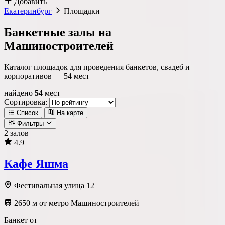
Добавить
Екатеринбург
Площадки
Банкетные залы на
Машиностроителей
Каталог площадок для проведения банкетов, свадеб и
корпоративов —
54
мест
найдено
54
мест
Сортировка:
Список
На карте
Фильтры
2 залов
4.9
Локация
Кафе Яшма
Метро
Район
Округ
Фестивальная улица 12
2650 м от метро Машиностроителей
Тип площадки
Банкет от