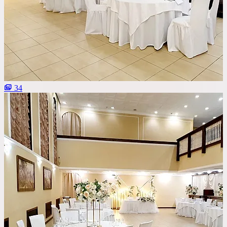
Со сценой
Со своим алкоголем
С живой музыкой
С панорамным видом
34
С детской комнатой
С шоу программой
Своя парковка
Сбросить все фильтры
Показать
54
площадок