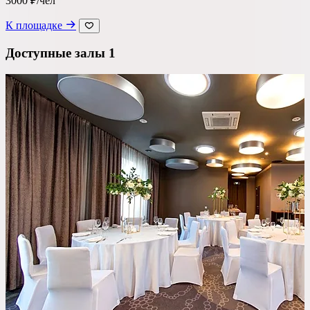
3000 ₽/чел
Ресторан
К площадке
Банкетный зал
Доступные залы
1
Лофт
Веранда / Шатер
Вместимость
до 150 чел
Бюджет на персону
—
Важные условия
Танцпол