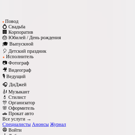
Повод
♥
💍 Свадьба
🏢 Корпоратив
🎂 Юбилей / День рождения
🎓 Выпускной
🎈 Детский праздник
Исполнитель
★
📷 Фотограф
🎥 Видеограф
🎙️ Ведущий
🎧 ДиДжей
🎻 Музыкант
💄 Стилист
🎊 Организатор
🌸 Оформитель
🚗 Прокат авто
Все услуги →
Специалисты
Анонсы
Журнал
Войти