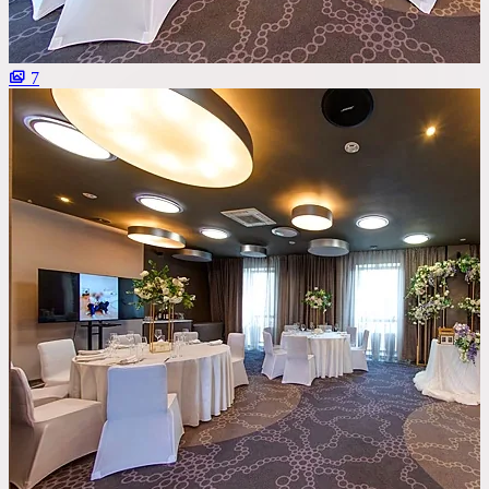
Со сценой
Со своим алкоголем
7
С живой музыкой
С панорамным видом
С детской комнатой
С шоу программой
Своя парковка
Сбросить все фильтры
Показать
92
площадок