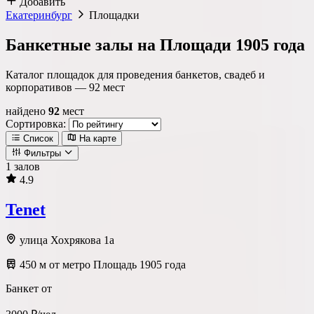
Добавить
Екатеринбург
Площадки
Банкетные залы на Площади 1905 года
Каталог площадок для проведения банкетов, свадеб и
корпоративов —
92
мест
найдено
92
мест
Сортировка:
Список
На карте
Фильтры
1 залов
4.9
Локация
Tenet
Метро
Район
Округ
улица Хохрякова 1а
450 м от метро Площадь 1905 года
Тип площадки
Банкет от