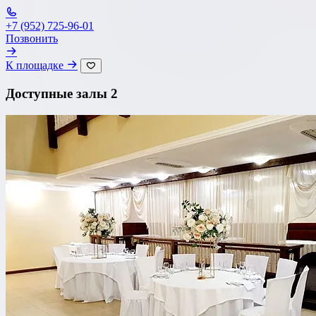
+7 (952) 725-96-01
Банкетный зал
Позвонить
Лофт
К площадке
Веранда / Шатер
Доступные залы
2
Вместимость
до 150 чел
Бюджет на персону
—
Важные условия
Танцпол
Со сценой