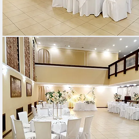
Со своим алкоголем
С живой музыкой
С панорамным видом
С детской комнатой
С шоу программой
Своя парковка
Сбросить все фильтры
Показать
12
площадок