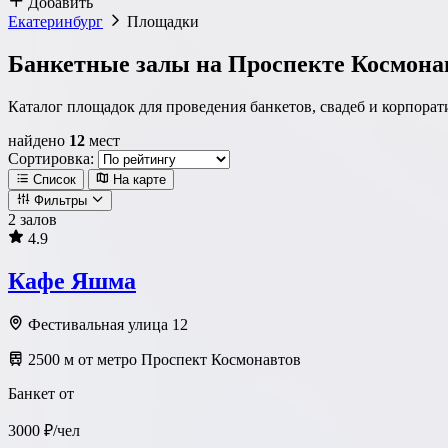
Добавить
Екатеринбург
Площадки
Банкетные залы на Проспекте Космона
Каталог площадок для проведения банкетов, свадеб и корпора
найдено
12
мест
Сортировка:
Список
На карте
Фильтры
2 залов
4.9
Локация
Кафе Яшма
Метро
Район
Округ
Фестивальная улица 12
2500 м от метро Проспект Космонавтов
Тип площадки
Банкет от
3000 ₽/чел
Ресторан