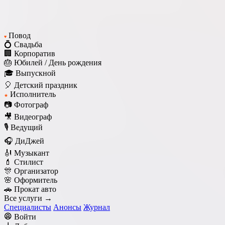
Повод
♥
💍 Свадьба
🏢 Корпоратив
🎂 Юбилей / День рождения
🎓 Выпускной
🎈 Детский праздник
Исполнитель
★
📷 Фотограф
🎥 Видеограф
🎙️ Ведущий
🎧 ДиДжей
🎻 Музыкант
💄 Стилист
🎊 Организатор
🌸 Оформитель
🚗 Прокат авто
Все услуги →
Специалисты
Анонсы
Журнал
Войти