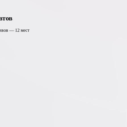
втов
тивов —
12
мест