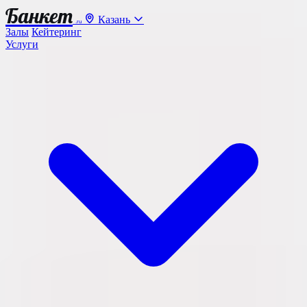
Банкет
Казань
.ru
Залы
Кейтеринг
Услуги