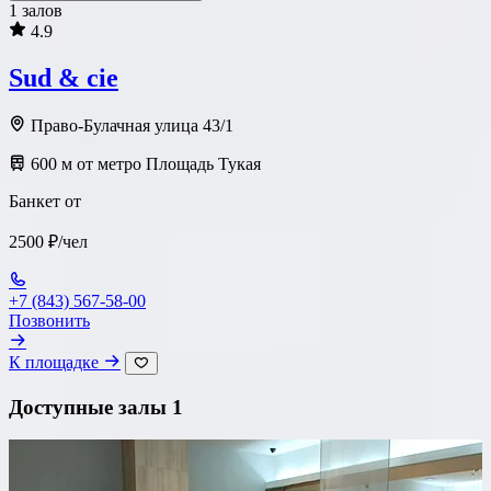
1 залов
4.9
Sud & cie
Право-Булачная улица 43/1
600 м от метро Площадь Тукая
Банкет от
2500 ₽/чел
+7 (843) 567-58-00
Позвонить
К площадке
Доступные залы
1