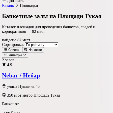
Добавить
Казань
Площадки
Банкетные залы на Площади Тукая
Каталог площадок для проведения банкетов, свадеб и
корпоративов —
82
мест
найдено
82
мест
Сортировка:
Список
На карте
Фильтры
2 залов
4.9
Локация
Nebar / Небар
Метро
Район
Округ
улица Пушкина 46
350 м от метро Площадь Тукая
Тип площадки
Банкет от