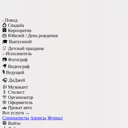
Повод
♥
💍 Свадьба
🏢 Корпоратив
🎂 Юбилей / День рождения
🎓 Выпускной
🎈 Детский праздник
Исполнитель
★
📷 Фотограф
🎥 Видеограф
🎙️ Ведущий
🎧 ДиДжей
🎻 Музыкант
💄 Стилист
🎊 Организатор
🌸 Оформитель
🚗 Прокат авто
Все услуги →
Специалисты
Анонсы
Журнал
Войти