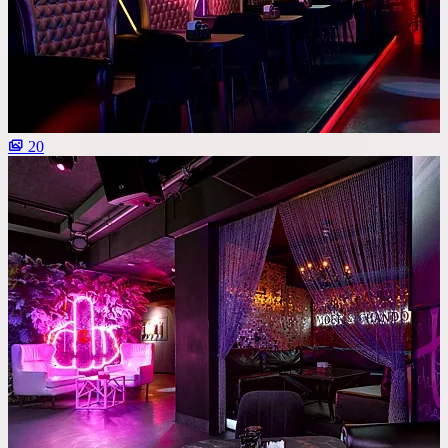
Со сценой
Со своим алкоголем
С живой музыкой
С панорамным видом
20
С детской комнатой
С шоу программой
Своя парковка
Сбросить все фильтры
Показать
82
площадок