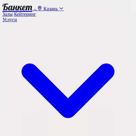
Банкет
Казань
.ru
Залы
Кейтеринг
Услуги