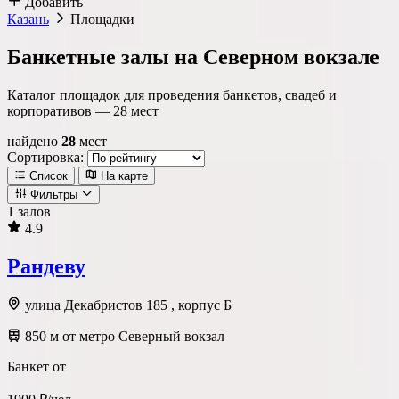
Добавить
Казань
Площадки
Банкетные залы на Северном вокзале
Каталог площадок для проведения банкетов, свадеб и
корпоративов —
28
мест
найдено
28
мест
Сортировка:
Список
На карте
Фильтры
1 залов
4.9
Локация
Рандеву
Метро
Район
Округ
улица Декабристов 185 , корпус Б
850 м от метро Северный вокзал
Тип площадки
Банкет от