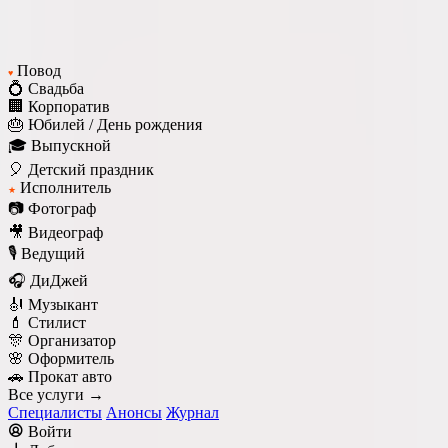
Повод
♥
💍 Свадьба
🏢 Корпоратив
🎂 Юбилей / День рождения
🎓 Выпускной
🎈 Детский праздник
Исполнитель
★
📷 Фотограф
🎥 Видеограф
🎙️ Ведущий
🎧 ДиДжей
🎻 Музыкант
💄 Стилист
🎊 Организатор
🌸 Оформитель
🚗 Прокат авто
Все услуги →
Специалисты
Анонсы
Журнал
Войти