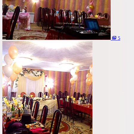
Со сценой
Со своим алкоголем
С живой музыкой
С панорамным видом
5
С детской комнатой
С шоу программой
Своя парковка
Сбросить все фильтры
Показать
28
площадок