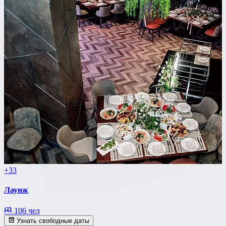
+33
Лаунж
106 чел
Узнать свободные даты