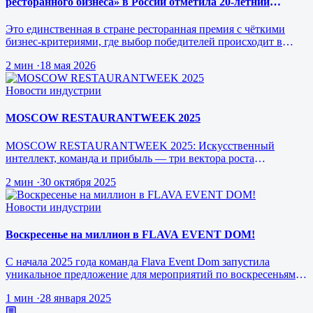
ресторанного бизнеса» в России отметила 20-летний
юбилей.
Это единственная в стране ресторанная премия с чёткими
бизнес-критериями, где выбор победителей происходит в
режиме реального врем…
2 мин
·
18 мая 2026
Новости индустрии
MOSCOW RESTAURANTWEEK 2025
MOSCOW RESTAURANTWEEK 2025: Искусственный
интеллект, команда и прибыль — три вектора роста
ресторанного бизнеса будущего
2 мин
·
30 октября 2025
Новости индустрии
Воскресенье на миллион в FLAVA EVENT DOM!
С начала 2025 года команда Flava Event Dom запустила
уникальное предложение для мероприятий по воскресеньям за
1 млн рублей.
1 мин
·
28 января 2025