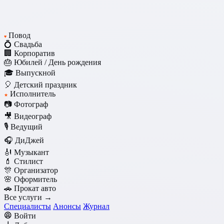
Повод
♥
💍 Свадьба
🏢 Корпоратив
🎂 Юбилей / День рождения
🎓 Выпускной
🎈 Детский праздник
Исполнитель
★
📷 Фотограф
🎥 Видеограф
🎙️ Ведущий
🎧 ДиДжей
🎻 Музыкант
💄 Стилист
🎊 Организатор
🌸 Оформитель
🚗 Прокат авто
Все услуги →
Специалисты
Анонсы
Журнал
Войти