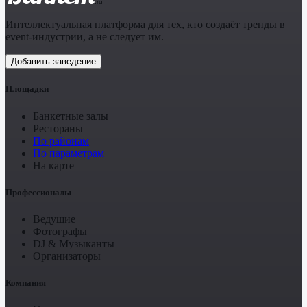
.ru
Интеллектуальная платформа для тех, кто создаёт тренды в
event-индустрии, а не следует им.
Добавить заведение
Площадки
Банкетные залы
Рестораны
По районам
По параметрам
На карте
Профессионалы
Ведущие
Фотографы
DJ & Музыканты
Организаторы
Компания