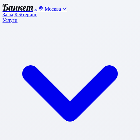
Банкет
Москва
.ru
Залы
Кейтеринг
Услуги