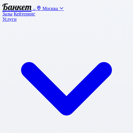
Банкет
Москва
.ru
Залы
Кейтеринг
Услуги