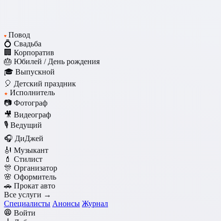
Повод
♥
💍 Свадьба
🏢 Корпоратив
🎂 Юбилей / День рождения
🎓 Выпускной
🎈 Детский праздник
Исполнитель
★
📷 Фотограф
🎥 Видеограф
🎙️ Ведущий
🎧 ДиДжей
🎻 Музыкант
💄 Стилист
🎊 Организатор
🌸 Оформитель
🚗 Прокат авто
Все услуги →
Специалисты
Анонсы
Журнал
Войти