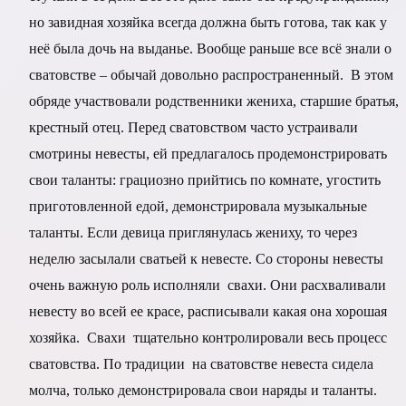
но завидная хозяйка всегда должна быть готова, так как у
неё была дочь на выданье. Вообще раньше все всё знали о
сватовстве – обычай довольно распространенный. В этом
обряде участвовали родственники жениха, старшие братья,
крестный отец. Перед сватовством часто устраивали
смотрины невесты, ей предлагалось продемонстрировать
свои таланты: грациозно прийтись по комнате, угостить
приготовленной едой, демонстрировала музыкальные
таланты. Если девица приглянулась жениху, то через
неделю засылали сватьей к невесте. Со стороны невесты
очень важную роль исполняли свахи. Они расхваливали
невесту во всей ее красе, расписывали какая она хорошая
хозяйка. Свахи тщательно контролировали весь процесс
сватовства. По традиции на сватовстве невеста сидела
молча, только демонстрировала свои наряды и таланты.