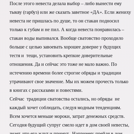
После этого невеста делала выбор – либо вынести ему
тыкву (гарбуз) или же сказать заветное «ДА». Если жениху
невеста не пришлась по душе, то он стакан подносил
только к губам и не пил. А когда невеста понравилась –
стакан воды выпивался. Вообще сватовство проходило
больше с целью завоевать хорошее доверие у будущих
тестя и тещи, установить крепкие доверительные
отношения. Да и сейчас это тоже не мало важно. По
истечению времени более строгие обряды и традиции
утрачивают свое значение. Мы их можем прочесть только
в книгах с рассказами и повестями.
Сейчас традиции сватовства остались, но обряды не
каждый хочет соблюдать, следуя модным тенденциям.
Всем хочется меньше мороки, затрат денежных средств.
Сегодня будущий супруг смело идет в дом своей невесты,
знает, что его ждут и примут. Например: прейдя в дом