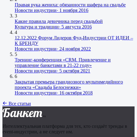
Правая рука жениха: обязанности шафера на свадьбе
Новости индустрии
·
1 ноября 2016
3
Какие правила девичника перед свадьбой
Культура и традиции
·
5 августа 2016
4
12.12.2022 Форум Лидеров Фуд-Индустрии ОТ ИДЕИ –
К БРЕНДУ
Новости индустрии
·
24 ноября 2022
5
Тренинг-конференция «CRM. Привлечение и
управление банкетами в 21-22 году»
Новости индустрии
·
5 октября 2021
6
Закрытая премьера грандиозного мультимедийного
проекта «Свадьба Белоснежки»
Новости индустрии
·
16 октября 2018
Все статьи
Банкет
.ru
Интеллектуальная платформа для тех, кто создаёт тренды в
event-индустрии, а не следует им.