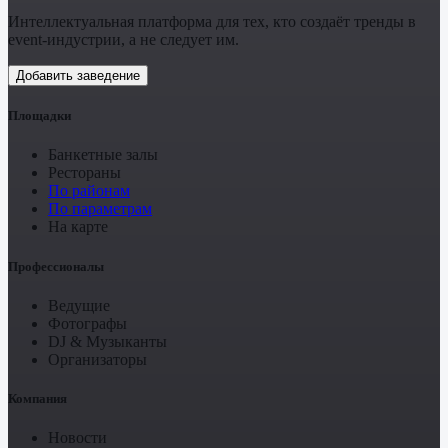
Интеллектуальная платформа для тех, кто создаёт тренды в
event-индустрии, а не следует им.
Добавить заведение
Площадки
Банкетные залы
Рестораны
По районам
По параметрам
На карте
Профессионалы
Ведущие
Фотографы
DJ & Музыканты
Организаторы
Компания
Новости