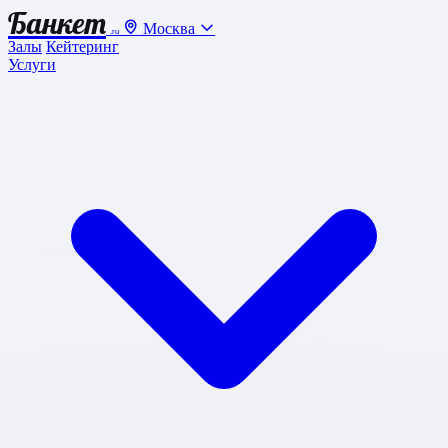
Банкет
Москва
.ru
Залы
Кейтеринг
Услуги