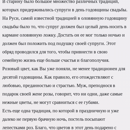
В старину было большое множество различных традиций,
которых придерживались супруги в день годовщины свадьбы.
На Руси, самой известной традицией в оловянную годовщину
свадьбы было то, что супруг должен был целый день носить в
кармане оловянную ложку. Достать он ее мог только ночью и
должен был положить под подушку своей супруги. Этот
обряд проводился для того, чтобы привнести в свою
семейную жизнь еще больше счастья и благополучия.
Розовый цвет, как Вы уже поняли, не менее традиционен для
десятой годовщины. Как правило, его отождествляют с
любовью, преданностью и страстью. Муж, преподнося в
подарок своей жене розы, говорит, что ни одни, даже самые
нежные цветы, не могут сравниться с ее губами.
Есть еще одна традиция, по которой в праздничную и уже
далеко не первую брачную ночь, постель посыпают
лепестками роз. Благо, что цветов в этот день подарено с