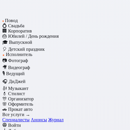
Повод
♥
💍 Свадьба
🏢 Корпоратив
🎂 Юбилей / День рождения
🎓 Выпускной
🎈 Детский праздник
Исполнитель
★
📷 Фотограф
🎥 Видеограф
🎙️ Ведущий
🎧 ДиДжей
🎻 Музыкант
💄 Стилист
🎊 Организатор
🌸 Оформитель
🚗 Прокат авто
Все услуги →
Специалисты
Анонсы
Журнал
Войти