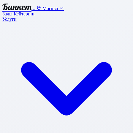
Банкет
Москва
.ru
Залы
Кейтеринг
Услуги