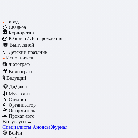
Повод
♥
💍 Свадьба
🏢 Корпоратив
🎂 Юбилей / День рождения
🎓 Выпускной
🎈 Детский праздник
Исполнитель
★
📷 Фотограф
🎥 Видеограф
🎙️ Ведущий
🎧 ДиДжей
🎻 Музыкант
💄 Стилист
🎊 Организатор
🌸 Оформитель
🚗 Прокат авто
Все услуги →
Специалисты
Анонсы
Журнал
Войти