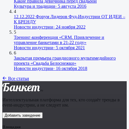
Какие правила девичника перед свадьбой
Культура и традиции
·
5 августа 2016
4
12.12.2022 Форум Лидеров Фуд-Индустрии ОТ ИДЕИ –
К БРЕНДУ
Новости индустрии
·
24 ноября 2022
5
Тренинг-конференция «CRM. Привлечение и
управление банкетами в 21-22 году»
Новости индустрии
·
5 октября 2021
6
Закрытая премьера грандиозного мультимедийного
проекта «Свадьба Белоснежки»
Новости индустрии
·
16 октября 2018
Все статьи
Банкет
.ru
Интеллектуальная платформа для тех, кто создаёт тренды в
event-индустрии, а не следует им.
Добавить заведение
Площадки