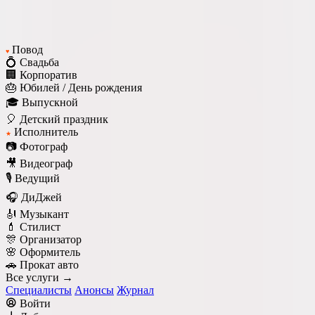
Повод
♥
💍 Свадьба
🏢 Корпоратив
🎂 Юбилей / День рождения
🎓 Выпускной
🎈 Детский праздник
Исполнитель
★
📷 Фотограф
🎥 Видеограф
🎙️ Ведущий
🎧 ДиДжей
🎻 Музыкант
💄 Стилист
🎊 Организатор
🌸 Оформитель
🚗 Прокат авто
Все услуги →
Специалисты
Анонсы
Журнал
Войти