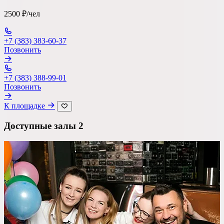
2500 ₽/чел
Ресторан
+7 (383) 383-60-37
Банкетный зал
Позвонить
Лофт
+7 (383) 388-99-01
Веранда / Шатер
Позвонить
Вместимость
К площадке
до 150 чел
Доступные залы
2
Бюджет на персону
—
Важные условия
Танцпол