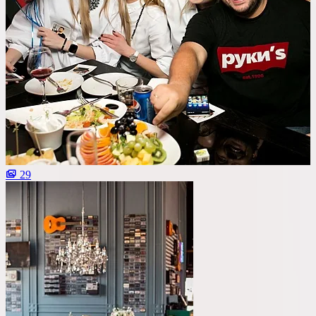
Со сценой
Со своим алкоголем
С живой музыкой
С панорамным видом
С детской комнатой
С шоу программой
29
Своя парковка
Сбросить все фильтры
Показать
52
площадок