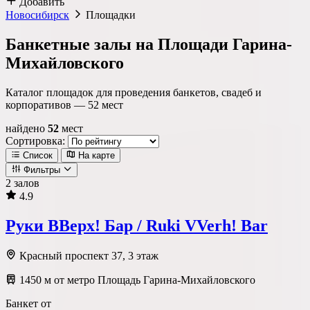
Добавить
Новосибирск
Площадки
Банкетные залы на Площади Гарина-
Михайловского
Каталог площадок для проведения банкетов, свадеб и
корпоративов —
52
мест
найдено
52
мест
Сортировка:
Список
На карте
Фильтры
2 залов
4.9
Локация
Руки ВВерх! Бар / Ruki VVerh! Bar
Метро
Район
Округ
Красный проспект 37, 3 этаж
1450 м от метро Площадь Гарина-Михайловского
Тип площадки
Банкет от