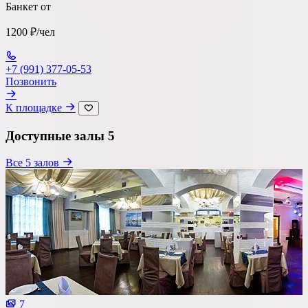
Банкет от
1200 ₽/чел
+7 (991) 377-05-53
Позвонить
К площадке
Доступные залы
5
Все 5 залов
7