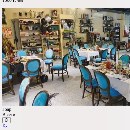
1500 ₽/чел
Ресторан
Банкетный зал
Лофт
Веранда / Шатер
Вместимость
до 150 чел
Бюджет на персону
—
Важные условия
Гоар
В сети
Танцпол