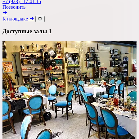
Со сценой
+7 (923) 117-41-15
Позвонить
Со своим алкоголем
К площадке
С живой музыкой
Доступные залы
1
С панорамным видом
С детской комнатой
С шоу программой
Своя парковка
Сбросить все фильтры
Показать
48
площадок