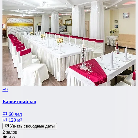
+9
Банкетный зал
60 чел
120 м²
Узнать свободные даты
2 залов
4.9