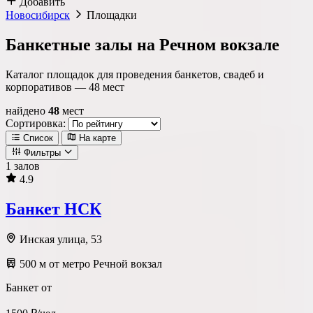
Добавить
Новосибирск
Площадки
Банкетные залы на Речном вокзале
Каталог площадок для проведения банкетов, свадеб и
корпоративов —
48
мест
найдено
48
мест
Сортировка:
Список
На карте
Фильтры
1 залов
4.9
Локация
Банкет НСК
Метро
Район
Округ
Инская улица, 53
500 м от метро Речной вокзал
Тип площадки
Банкет от