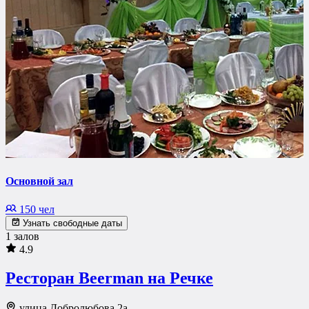
Основной зал
150 чел
Узнать свободные даты
1 залов
4.9
Ресторан Beerman на Речке
улица Добролюбова 2а