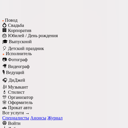
Повод
♥
💍 Свадьба
🏢 Корпоратив
🎂 Юбилей / День рождения
🎓 Выпускной
🎈 Детский праздник
Исполнитель
★
📷 Фотограф
🎥 Видеограф
🎙️ Ведущий
🎧 ДиДжей
🎻 Музыкант
💄 Стилист
🎊 Организатор
🌸 Оформитель
🚗 Прокат авто
Все услуги →
Специалисты
Анонсы
Журнал
Войти