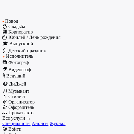
Повод
♥
💍 Свадьба
🏢 Корпоратив
🎂 Юбилей / День рождения
🎓 Выпускной
🎈 Детский праздник
Исполнитель
★
📷 Фотограф
🎥 Видеограф
🎙️ Ведущий
🎧 ДиДжей
🎻 Музыкант
💄 Стилист
🎊 Организатор
🌸 Оформитель
🚗 Прокат авто
Все услуги →
Специалисты
Анонсы
Журнал
Войти