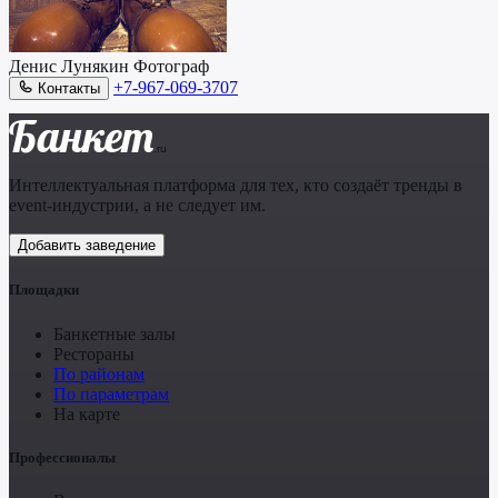
Денис Лунякин
Фотограф
+7-967-069-3707
Контакты
Банкет
.ru
Интеллектуальная платформа для тех, кто создаёт тренды в
event-индустрии, а не следует им.
Добавить заведение
Площадки
Банкетные залы
Рестораны
По районам
По параметрам
На карте
Профессионалы