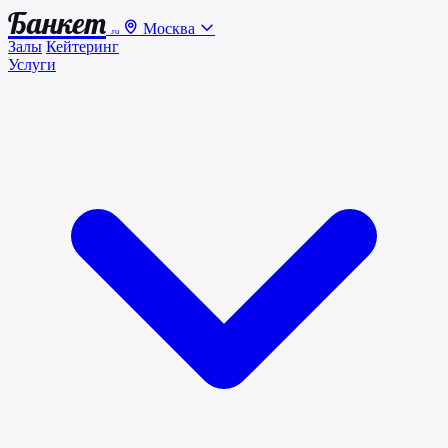
Банкет
Москва
.ru
Залы
Кейтеринг
Услуги