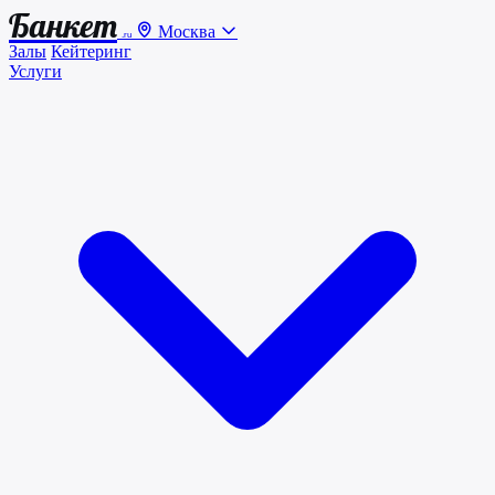
Банкет
Москва
.ru
Залы
Кейтеринг
Услуги