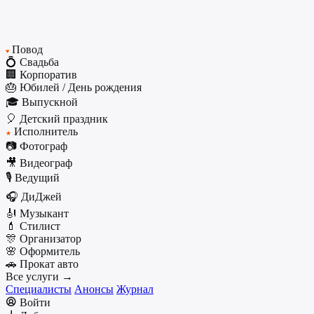
Повод
♥
💍 Свадьба
🏢 Корпоратив
🎂 Юбилей / День рождения
🎓 Выпускной
🎈 Детский праздник
Исполнитель
★
📷 Фотограф
🎥 Видеограф
🎙️ Ведущий
🎧 ДиДжей
🎻 Музыкант
💄 Стилист
🎊 Организатор
🌸 Оформитель
🚗 Прокат авто
Все услуги →
Специалисты
Анонсы
Журнал
Войти