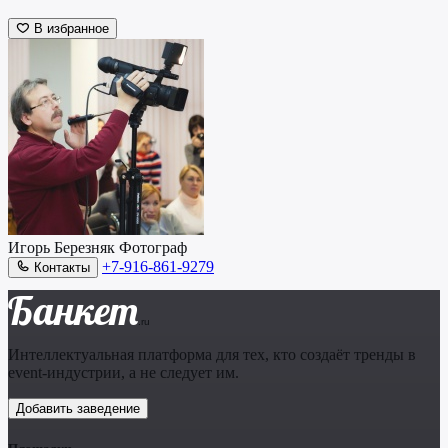
В избранное
Игорь Березняк
Фотограф
+7-916-861-9279
Контакты
Банкет
.ru
Интеллектуальная платформа для тех, кто создаёт тренды в
event-индустрии, а не следует им.
Добавить заведение