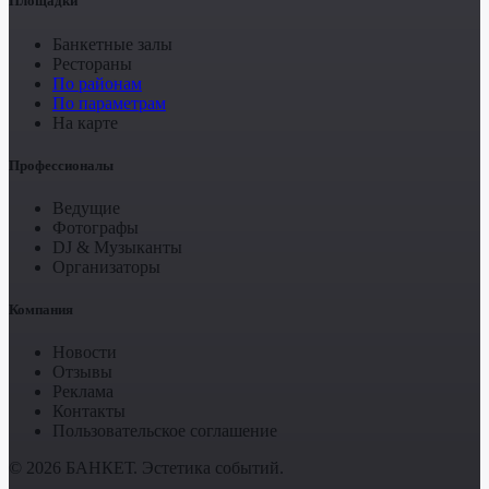
Площадки
Банкетные залы
Рестораны
По районам
По параметрам
На карте
Профессионалы
Ведущие
Фотографы
DJ & Музыканты
Организаторы
Компания
Новости
Отзывы
Реклама
Контакты
Пользовательское соглашение
© 2026 БАНКЕТ. Эстетика событий.