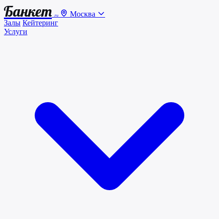
Банкет
Москва
.ru
Залы
Кейтеринг
Услуги