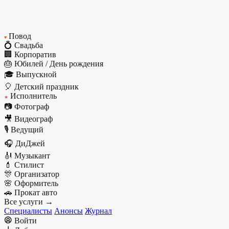
Повод
♥
💍 Свадьба
🏢 Корпоратив
🎂 Юбилей / День рождения
🎓 Выпускной
🎈 Детский праздник
Исполнитель
★
📷 Фотограф
🎥 Видеограф
🎙️ Ведущий
🎧 ДиДжей
🎻 Музыкант
💄 Стилист
🎊 Организатор
🌸 Оформитель
🚗 Прокат авто
Все услуги →
Специалисты
Анонсы
Журнал
Войти