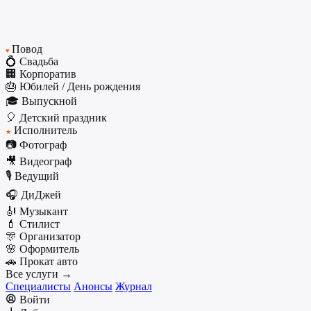
Повод
♥
💍 Свадьба
🏢 Корпоратив
🎂 Юбилей / День рождения
🎓 Выпускной
🎈 Детский праздник
Исполнитель
★
📷 Фотограф
🎥 Видеограф
🎙️ Ведущий
🎧 ДиДжей
🎻 Музыкант
💄 Стилист
🎊 Организатор
🌸 Оформитель
🚗 Прокат авто
Все услуги →
Специалисты
Анонсы
Журнал
Войти