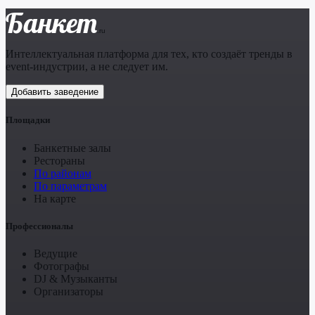
Банкет
.ru
Интеллектуальная платформа для тех, кто создаёт тренды в
event-индустрии, а не следует им.
Добавить заведение
Площадки
Банкетные залы
Рестораны
По районам
По параметрам
На карте
Профессионалы
Ведущие
Фотографы
DJ & Музыканты
Организаторы