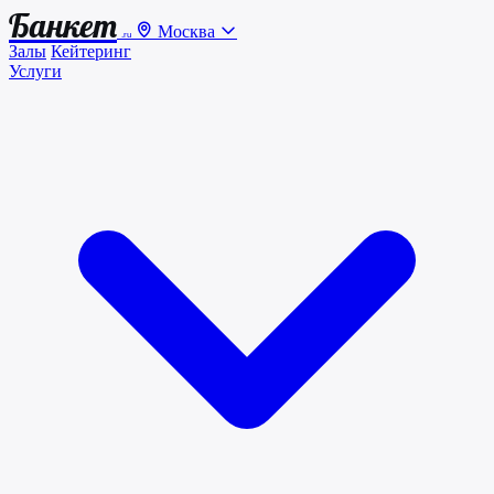
Банкет
Москва
.ru
Залы
Кейтеринг
Услуги