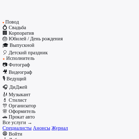
Повод
♥
💍 Свадьба
🏢 Корпоратив
🎂 Юбилей / День рождения
🎓 Выпускной
🎈 Детский праздник
Исполнитель
★
📷 Фотограф
🎥 Видеограф
🎙️ Ведущий
🎧 ДиДжей
🎻 Музыкант
💄 Стилист
🎊 Организатор
🌸 Оформитель
🚗 Прокат авто
Все услуги →
Специалисты
Анонсы
Журнал
Войти