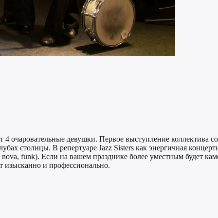
ходят 4 очаровательные девушки. Первое выступление коллектива 
лубах столицы. В репертуаре Jazz Sisters как энергичная концер
 nova, funk). Если на вашем празднике более уместным будет ка
ит изысканно и профессионально.