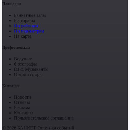
Площадки
Банкетные залы
Рестораны
По районам
По параметрам
На карте
Профессионалы
Ведущие
Фотографы
DJ & Музыканты
Организаторы
Компания
Новости
Отзывы
Реклама
Контакты
Пользовательское соглашение
© 2026 БАНКЕТ. Эстетика событий.