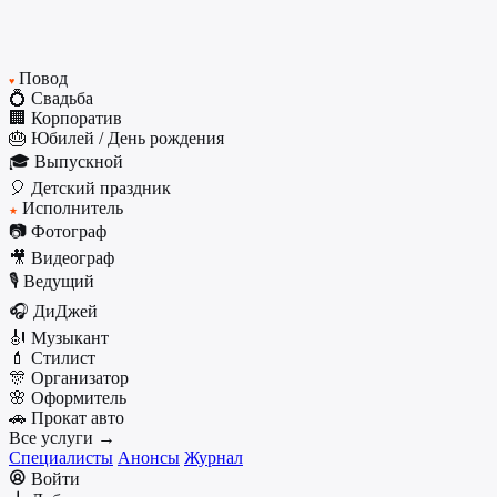
Повод
♥
💍 Свадьба
🏢 Корпоратив
🎂 Юбилей / День рождения
🎓 Выпускной
🎈 Детский праздник
Исполнитель
★
📷 Фотограф
🎥 Видеограф
🎙️ Ведущий
🎧 ДиДжей
🎻 Музыкант
💄 Стилист
🎊 Организатор
🌸 Оформитель
🚗 Прокат авто
Все услуги →
Специалисты
Анонсы
Журнал
Войти