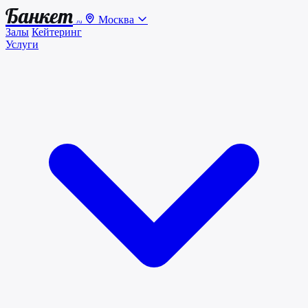
Банкет
Москва
.ru
Залы
Кейтеринг
Услуги