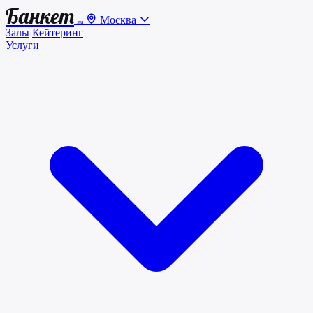
Банкет
Москва
.ru
Залы
Кейтеринг
Услуги