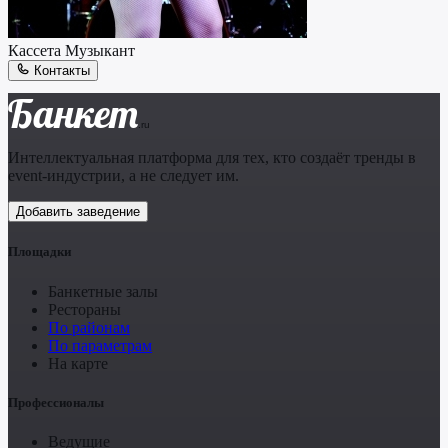
Кассета
Музыкант
Контакты
Банкет
.ru
Интеллектуальная платформа для тех, кто создаёт тренды в
event-индустрии, а не следует им.
Добавить заведение
Площадки
Банкетные залы
Рестораны
По районам
По параметрам
На карте
Профессионалы
Ведущие