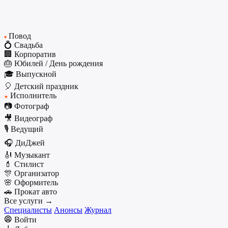
Повод
♥
💍 Свадьба
🏢 Корпоратив
🎂 Юбилей / День рождения
🎓 Выпускной
🎈 Детский праздник
Исполнитель
★
📷 Фотограф
🎥 Видеограф
🎙️ Ведущий
🎧 ДиДжей
🎻 Музыкант
💄 Стилист
🎊 Организатор
🌸 Оформитель
🚗 Прокат авто
Все услуги →
Специалисты
Анонсы
Журнал
Войти