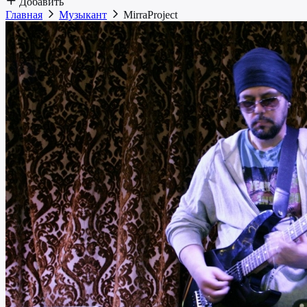
Добавить
Главная
Музыкант
MirraProject