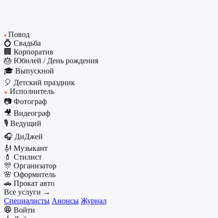
Повод
♥
💍 Свадьба
🏢 Корпоратив
🎂 Юбилей / День рождения
🎓 Выпускной
🎈 Детский праздник
Исполнитель
★
📷 Фотограф
🎥 Видеограф
🎙️ Ведущий
🎧 ДиДжей
🎻 Музыкант
💄 Стилист
🎊 Организатор
🌸 Оформитель
🚗 Прокат авто
Все услуги →
Специалисты
Анонсы
Журнал
Войти