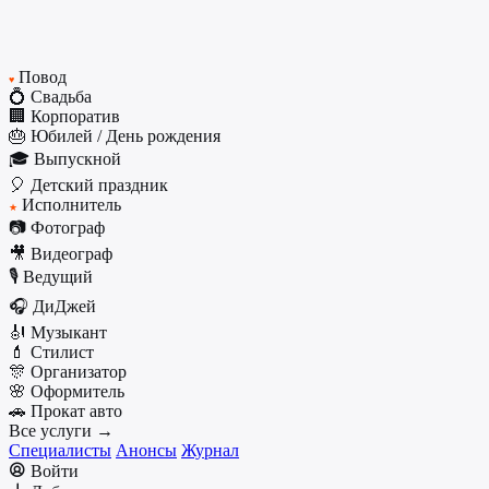
Повод
♥
💍 Свадьба
🏢 Корпоратив
🎂 Юбилей / День рождения
🎓 Выпускной
🎈 Детский праздник
Исполнитель
★
📷 Фотограф
🎥 Видеограф
🎙️ Ведущий
🎧 ДиДжей
🎻 Музыкант
💄 Стилист
🎊 Организатор
🌸 Оформитель
🚗 Прокат авто
Все услуги →
Специалисты
Анонсы
Журнал
Войти