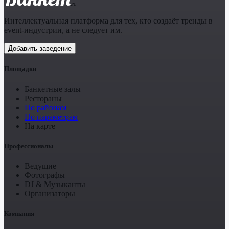
.ru
Интеллектуальная платформа для тех, кто создаёт тренды в
event-индустрии, а не следует им.
Добавить заведение
Площадки
Банкетные залы
Рестораны
По районам
По параметрам
На карте
Профессионалы
Ведущие
Фотографы
DJ & Музыканты
Организаторы
Компания