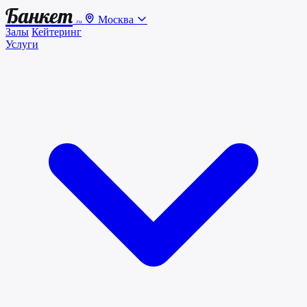
Банкет
Москва
.ru
Залы
Кейтеринг
Услуги