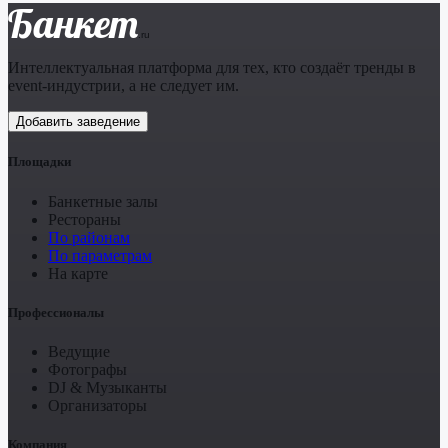
Банкет
.ru
Интеллектуальная платформа для тех, кто создаёт тренды в
event-индустрии, а не следует им.
Добавить заведение
Площадки
Банкетные залы
Рестораны
По районам
По параметрам
На карте
Профессионалы
Ведущие
Фотографы
DJ & Музыканты
Организаторы
Компания