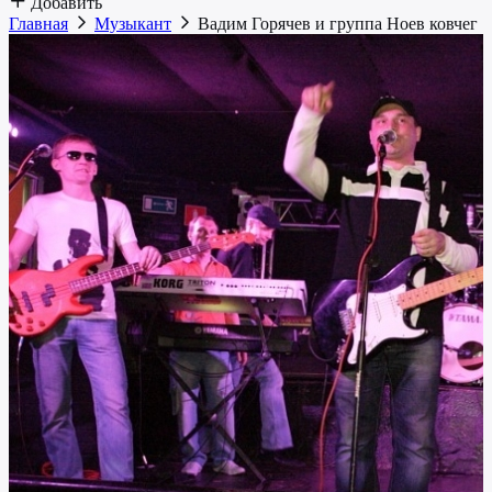
Добавить
Главная
Музыкант
Вадим Горячев и группа Ноев ковчег