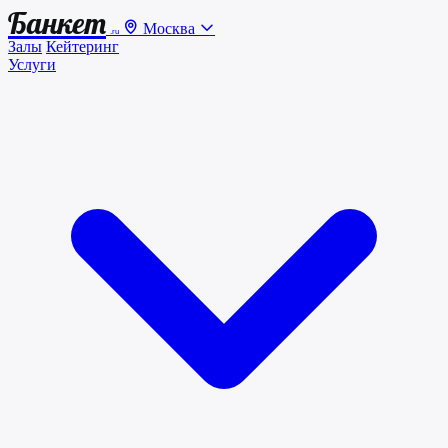
Банкет
Москва
.ru
Залы
Кейтеринг
Услуги