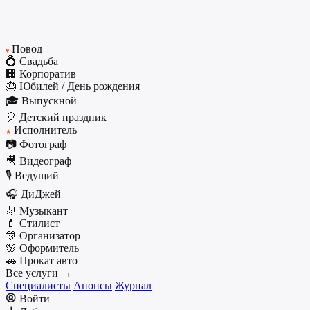
Повод
♥
💍 Свадьба
🏢 Корпоратив
🎂 Юбилей / День рождения
🎓 Выпускной
🎈 Детский праздник
Исполнитель
★
📷 Фотограф
🎥 Видеограф
🎙️ Ведущий
🎧 ДиДжей
🎻 Музыкант
💄 Стилист
🎊 Организатор
🌸 Оформитель
🚗 Прокат авто
Все услуги →
Специалисты
Анонсы
Журнал
Войти