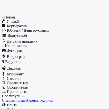
Повод
♥
💍 Свадьба
🏢 Корпоратив
🎂 Юбилей / День рождения
🎓 Выпускной
🎈 Детский праздник
Исполнитель
★
📷 Фотограф
🎥 Видеограф
🎙️ Ведущий
🎧 ДиДжей
🎻 Музыкант
💄 Стилист
🎊 Организатор
🌸 Оформитель
🚗 Прокат авто
Все услуги →
Специалисты
Анонсы
Журнал
Войти