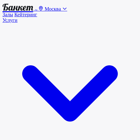
Банкет
Москва
.ru
Залы
Кейтеринг
Услуги