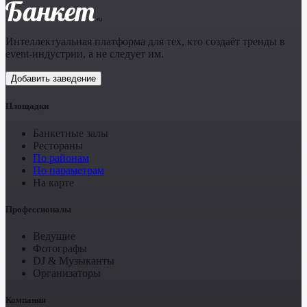
Банкет
.ru
Интеллектуальная платформа для тех, кто создаёт тренды в
event-индустрии, а не следует им.
Добавить заведение
Площадки
Банкетные залы
Рестораны
По районам
По параметрам
На карте
Профессионалы
Ведущие
Фотографы
DJ & Музыканты
Организаторы
Компания