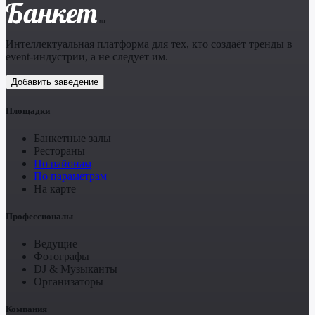
Банкет
.ru
Интеллектуальная платформа для тех, кто создаёт тренды в
event-индустрии, а не следует им.
Добавить заведение
Площадки
Банкетные залы
Рестораны
По районам
По параметрам
На карте
Профессионалы
Ведущие
Фотографы
DJ & Музыканты
Организаторы
Компания