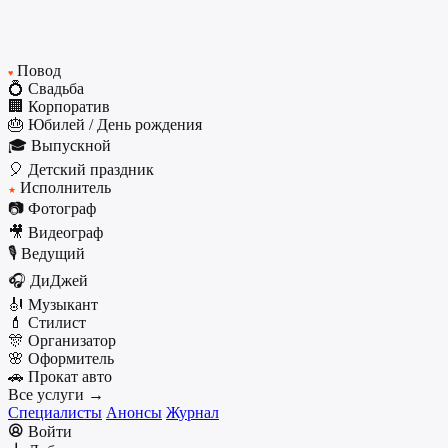
Повод
♥
💍 Свадьба
🏢 Корпоратив
🎂 Юбилей / День рождения
🎓 Выпускной
🎈 Детский праздник
Исполнитель
★
📷 Фотограф
🎥 Видеограф
🎙️ Ведущий
🎧 ДиДжей
🎻 Музыкант
💄 Стилист
🎊 Организатор
🌸 Оформитель
🚗 Прокат авто
Все услуги →
Специалисты
Анонсы
Журнал
Войти