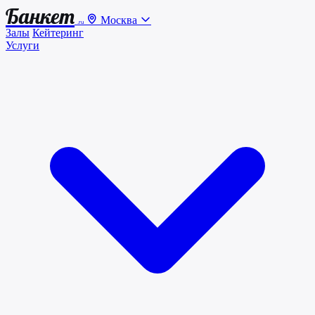
Банкет
Москва
.ru
Залы
Кейтеринг
Услуги