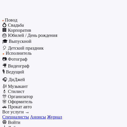
Повод
♥
💍 Свадьба
🏢 Корпоратив
🎂 Юбилей / День рождения
🎓 Выпускной
🎈 Детский праздник
Исполнитель
★
📷 Фотограф
🎥 Видеограф
🎙️ Ведущий
🎧 ДиДжей
🎻 Музыкант
💄 Стилист
🎊 Организатор
🌸 Оформитель
🚗 Прокат авто
Все услуги →
Специалисты
Анонсы
Журнал
Войти