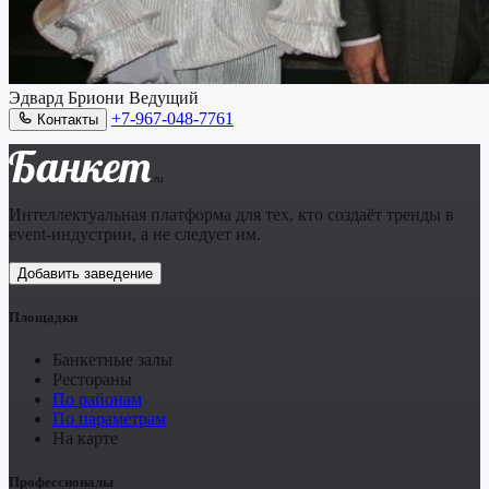
Эдвард Бриони
Ведущий
+7-967-048-7761
Контакты
Банкет
.ru
Интеллектуальная платформа для тех, кто создаёт тренды в
event-индустрии, а не следует им.
Добавить заведение
Площадки
Банкетные залы
Рестораны
По районам
По параметрам
На карте
Профессионалы