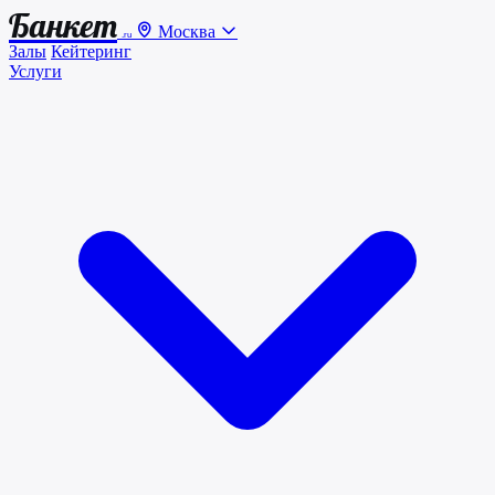
Банкет
Москва
.ru
Залы
Кейтеринг
Услуги