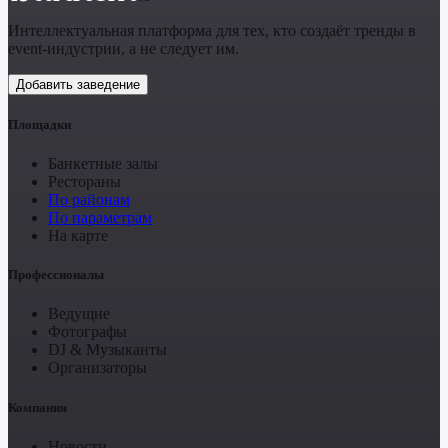
Интеллектуальная платформа для тех, кто создаёт тренды в
event-индустрии, а не следует им.
Добавить заведение
Площадки
Банкетные залы
Рестораны
По районам
По параметрам
На карте
Профессионалы
Ведущие
Фотографы
DJ & Музыканты
Организаторы
Компания
Новости