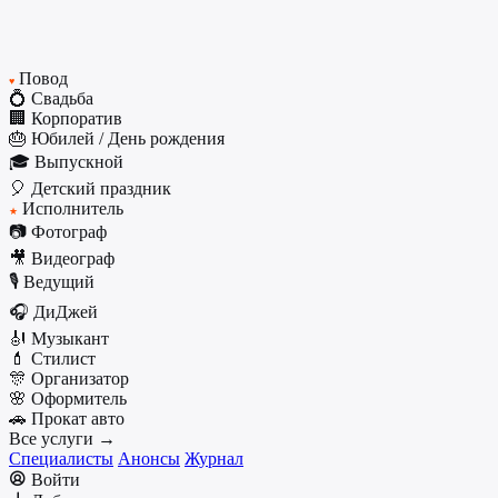
Повод
♥
💍 Свадьба
🏢 Корпоратив
🎂 Юбилей / День рождения
🎓 Выпускной
🎈 Детский праздник
Исполнитель
★
📷 Фотограф
🎥 Видеограф
🎙️ Ведущий
🎧 ДиДжей
🎻 Музыкант
💄 Стилист
🎊 Организатор
🌸 Оформитель
🚗 Прокат авто
Все услуги →
Специалисты
Анонсы
Журнал
Войти