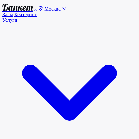
Банкет
Москва
.ru
Залы
Кейтеринг
Услуги