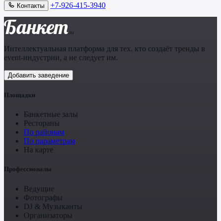
+7-926-415-3940
Контакты
Банкет
.ru
Интеллектуальная платформа для тех, кто создаёт тренды в
event-индустрии, а не следует им.
Добавить заведение
Площадки
Банкетные залы
Рестораны
По районам
По параметрам
На карте
Профессионалы
Ведущие
Фотографы
DJ & Музыканты
Организаторы