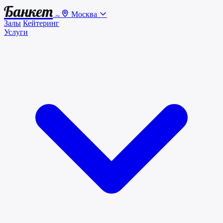
Банкет
Москва
.ru
Залы
Кейтеринг
Услуги