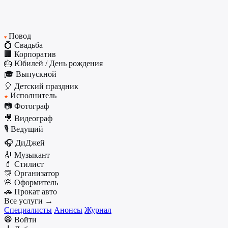
Повод
♥
💍 Свадьба
🏢 Корпоратив
🎂 Юбилей / День рождения
🎓 Выпускной
🎈 Детский праздник
Исполнитель
★
📷 Фотограф
🎥 Видеограф
🎙️ Ведущий
🎧 ДиДжей
🎻 Музыкант
💄 Стилист
🎊 Организатор
🌸 Оформитель
🚗 Прокат авто
Все услуги →
Специалисты
Анонсы
Журнал
Войти