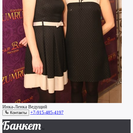
Инка-Ленка
Ведущий
+7-915-485-4197
Контакты
Банкет
.ru