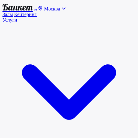
Банкет
Москва
.ru
Залы
Кейтеринг
Услуги