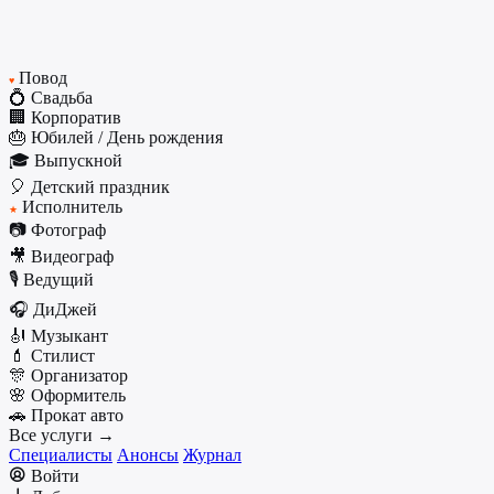
Повод
♥
💍 Свадьба
🏢 Корпоратив
🎂 Юбилей / День рождения
🎓 Выпускной
🎈 Детский праздник
Исполнитель
★
📷 Фотограф
🎥 Видеограф
🎙️ Ведущий
🎧 ДиДжей
🎻 Музыкант
💄 Стилист
🎊 Организатор
🌸 Оформитель
🚗 Прокат авто
Все услуги →
Специалисты
Анонсы
Журнал
Войти