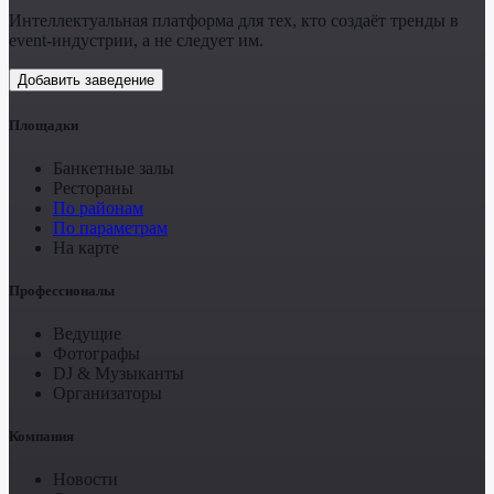
Интеллектуальная платформа для тех, кто создаёт тренды в
event-индустрии, а не следует им.
Добавить заведение
Площадки
Банкетные залы
Рестораны
По районам
По параметрам
На карте
Профессионалы
Ведущие
Фотографы
DJ & Музыканты
Организаторы
Компания
Новости