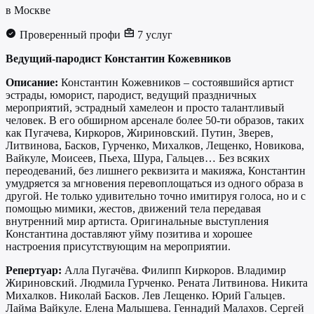
в Москве
Проверенный профи
7 услуг
Ведущий-пародист Константин Кожевников
Описание:
Константин Кожевников – состоявшийся артист
эстрады, юморист, пародист, ведущий праздничных
мероприятий, эстрадный хамелеон и просто талантливый
человек. В его обширном арсенале более 50-ти образов, таких
как Пугачева, Киркоров, Жириновский. Путин, Зверев,
Литвинова, Басков, Гурченко, Михалков, Лещенко, Новикова,
Вайкуле, Моисеев, Пьеха, Шура, Гальцев… Без всяких
переодеваний, без лишнего реквизита и макияжа, Константин
умудряется за мгновения перевоплощаться из одного образа в
другой. Не только удивительно точно имитируя голоса, но и с
помощью мимики, жестов, движений тела передавая
внутренний мир артиста. Оригинальные выступления
Константина доставляют уйму позитива и хорошее
настроения присутствующим на мероприятии.
Репертуар:
Алла Пугачёва. Филипп Киркоров. Владимир
Жириновский. Людмила Гурченко. Рената Литвинова. Никита
Михалков. Николай Басков. Лев Лещенко. Юрий Гальцев.
Лайма Вайкуле. Елена Малышева. Геннадий Малахов. Сергей