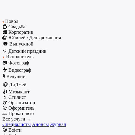
Повод
♥
💍 Свадьба
🏢 Корпоратив
🎂 Юбилей / День рождения
🎓 Выпускной
🎈 Детский праздник
Исполнитель
★
📷 Фотограф
🎥 Видеограф
🎙️ Ведущий
🎧 ДиДжей
🎻 Музыкант
💄 Стилист
🎊 Организатор
🌸 Оформитель
🚗 Прокат авто
Все услуги →
Специалисты
Анонсы
Журнал
Войти