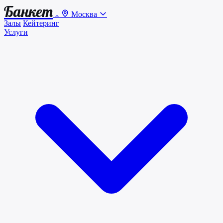
Банкет
Москва
.ru
Залы
Кейтеринг
Услуги