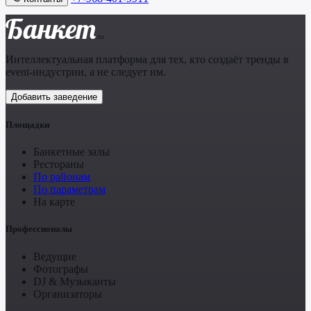
Банкет
.ru
Интеллектуальная платформа для тех, кто создаёт тренды в
event-индустрии, а не следует им.
Добавить заведение
Площадки
Банкетные залы
Рестораны
По районам
По параметрам
На карте
Профессионалы
Ведущие
Фотографы
DJ & Музыканты
Организаторы