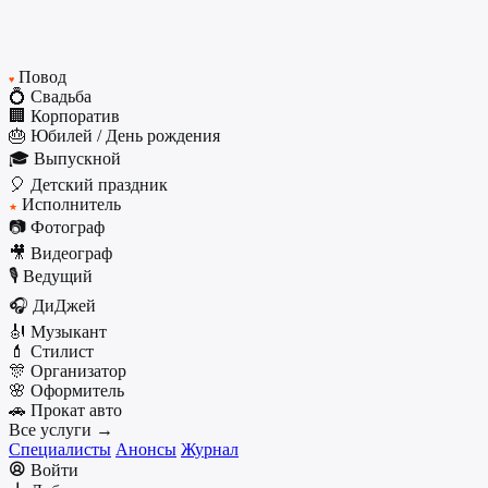
Повод
♥
💍 Свадьба
🏢 Корпоратив
🎂 Юбилей / День рождения
🎓 Выпускной
🎈 Детский праздник
Исполнитель
★
📷 Фотограф
🎥 Видеограф
🎙️ Ведущий
🎧 ДиДжей
🎻 Музыкант
💄 Стилист
🎊 Организатор
🌸 Оформитель
🚗 Прокат авто
Все услуги →
Специалисты
Анонсы
Журнал
Войти