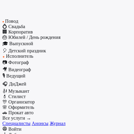
Повод
♥
💍 Свадьба
🏢 Корпоратив
🎂 Юбилей / День рождения
🎓 Выпускной
🎈 Детский праздник
Исполнитель
★
📷 Фотограф
🎥 Видеограф
🎙️ Ведущий
🎧 ДиДжей
🎻 Музыкант
💄 Стилист
🎊 Организатор
🌸 Оформитель
🚗 Прокат авто
Все услуги →
Специалисты
Анонсы
Журнал
Войти