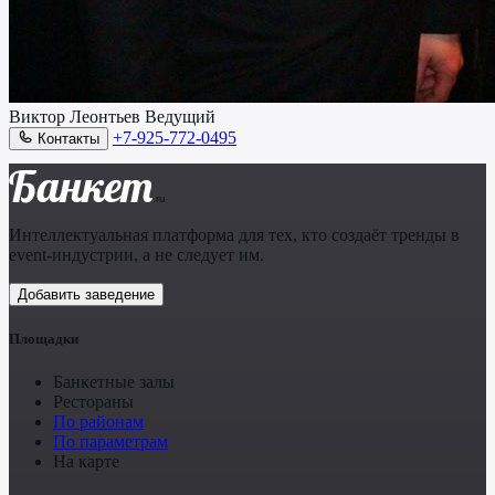
Виктор Леонтьев
Ведущий
+7-925-772-0495
Контакты
Банкет
.ru
Интеллектуальная платформа для тех, кто создаёт тренды в
event-индустрии, а не следует им.
Добавить заведение
Площадки
Банкетные залы
Рестораны
По районам
По параметрам
На карте