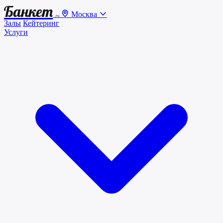
Банкет
Москва
.ru
Залы
Кейтеринг
Услуги