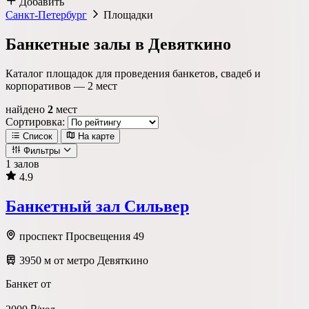
Добавить
Санкт-Петербург
Площадки
Банкетные залы в Девяткино
Каталог площадок для проведения банкетов, свадеб и
корпоративов —
2
мест
найдено
2
мест
Сортировка:
Список
На карте
Фильтры
1 залов
4.9
Локация
Банкетный зал Сильвер
Метро
Район
Округ
проспект Просвещения 49
3950 м от метро Девяткино
Тип площадки
Банкет от