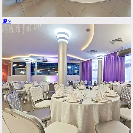
Со сценой
Со своим алкоголем
9
С живой музыкой
С панорамным видом
С детской комнатой
С шоу программой
Своя парковка
Сбросить все фильтры
Показать
2
площадок