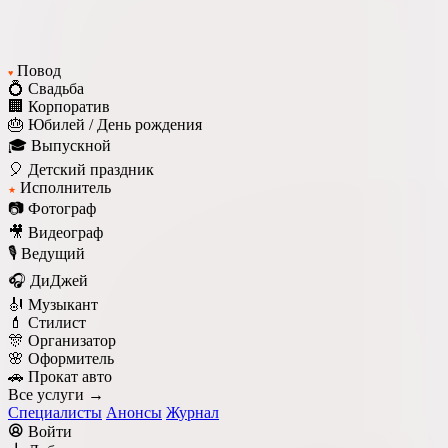
Повод
♥
💍 Свадьба
🏢 Корпоратив
🎂 Юбилей / День рождения
🎓 Выпускной
🎈 Детский праздник
Исполнитель
★
📷 Фотограф
🎥 Видеограф
🎙️ Ведущий
🎧 ДиДжей
🎻 Музыкант
💄 Стилист
🎊 Организатор
🌸 Оформитель
🚗 Прокат авто
Все услуги →
Специалисты
Анонсы
Журнал
Войти