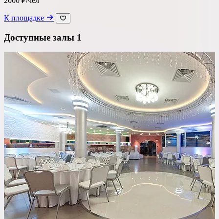
2000 ₽/чел
Ресторан
К площадке
Банкетный зал
Доступные залы
1
Лофт
Веранда / Шатер
Вместимость
до 150 чел
Бюджет на персону
—
Важные условия
Танцпол