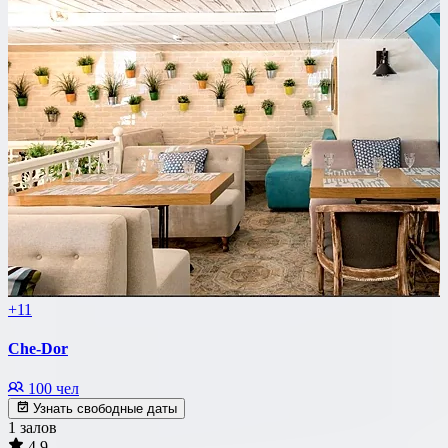
+11
Che-Dor
100 чел
Узнать свободные даты
1 залов
4.9