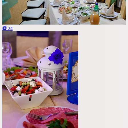
Со сценой
Со своим алкоголем
24
С живой музыкой
С панорамным видом
С детской комнатой
С шоу программой
Своя парковка
Сбросить все фильтры
Показать
8
площадок