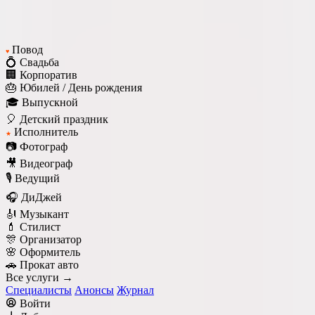
Повод
♥
💍 Свадьба
🏢 Корпоратив
🎂 Юбилей / День рождения
🎓 Выпускной
🎈 Детский праздник
Исполнитель
★
📷 Фотограф
🎥 Видеограф
🎙️ Ведущий
🎧 ДиДжей
🎻 Музыкант
💄 Стилист
🎊 Организатор
🌸 Оформитель
🚗 Прокат авто
Все услуги →
Специалисты
Анонсы
Журнал
Войти