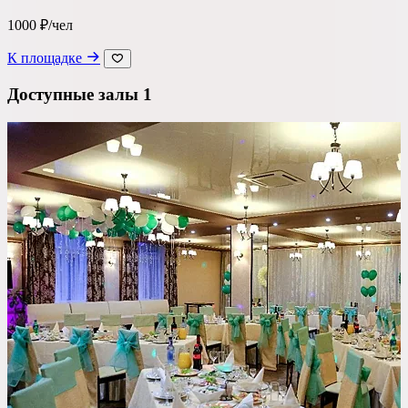
1000 ₽/чел
Ресторан
К площадке
Банкетный зал
Доступные залы
1
Лофт
Веранда / Шатер
Вместимость
до 150 чел
Бюджет на персону
—
Важные условия
Танцпол