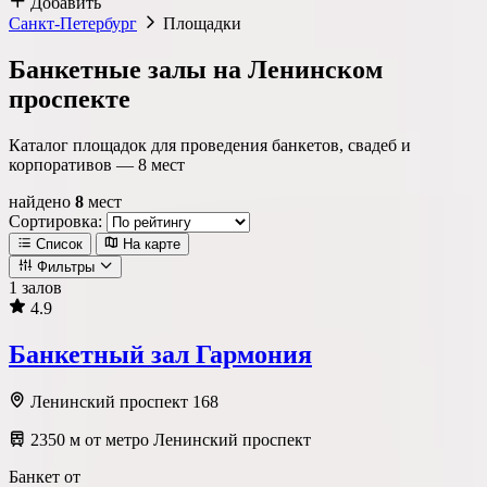
Добавить
Санкт-Петербург
Площадки
Банкетные залы на Ленинском
проспекте
Каталог площадок для проведения банкетов, свадеб и
корпоративов —
8
мест
найдено
8
мест
Сортировка:
Список
На карте
Фильтры
1 залов
4.9
Локация
Банкетный зал Гармония
Метро
Район
Округ
Ленинский проспект 168
2350 м от метро Ленинский проспект
Тип площадки
Банкет от