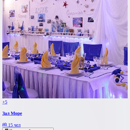
+5
Зал Море
15 чел