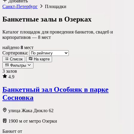
Добавить
Санкт-Петербург
Площадки
Банкетные залы в Озерках
Каталог площадок для проведения банкетов, свадеб и
корпоративов —
8
мест
найдено
8
мест
Сортировка:
Список
На карте
Фильтры
3 залов
4.9
Локация
Банкетный зал Oсобняк в парке
Метро
Район
Округ
Сосновкa
улица Жака Дюкло 62
1900 м от метро Озерки
Тип площадки
Банкет от