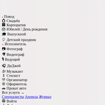
Повод
♥
💍 Свадьба
🏢 Корпоратив
🎂 Юбилей / День рождения
🎓 Выпускной
🎈 Детский праздник
Исполнитель
★
📷 Фотограф
🎥 Видеограф
🎙️ Ведущий
🎧 ДиДжей
🎻 Музыкант
💄 Стилист
🎊 Организатор
🌸 Оформитель
🚗 Прокат авто
Все услуги →
Специалисты
Анонсы
Журнал
Войти