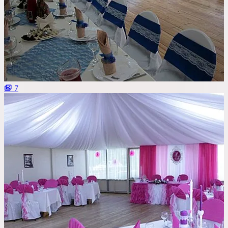
Со сценой
Со своим алкоголем
С живой музыкой
С панорамным видом
С детской комнатой
7
С шоу программой
Своя парковка
Сбросить все фильтры
Показать
8
площадок