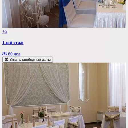
+5
1-ый этаж
60 чел
Узнать свободные даты