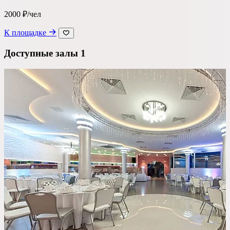
2000 ₽/чел
Ресторан
К площадке
Банкетный зал
Доступные залы
1
Лофт
Веранда / Шатер
Вместимость
до 150 чел
Бюджет на персону
—
Важные условия
Танцпол