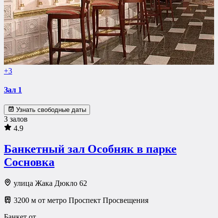
+3
Зал 1
Узнать свободные даты
3 залов
4.9
Банкетный зал Oсобняк в парке
Сосновкa
улица Жака Дюкло 62
3200 м от метро Проспект Просвещения
Банкет от