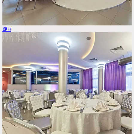
Со сценой
Со своим алкоголем
9
С живой музыкой
С панорамным видом
С детской комнатой
С шоу программой
Своя парковка
Сбросить все фильтры
Показать
6
площадок