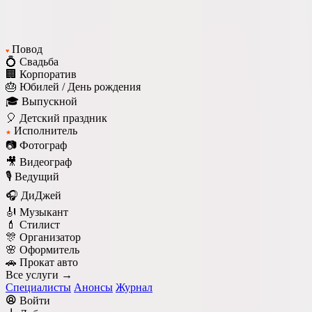
Повод
♥
💍 Свадьба
🏢 Корпоратив
🎂 Юбилей / День рождения
🎓 Выпускной
🎈 Детский праздник
Исполнитель
★
📷 Фотограф
🎥 Видеограф
🎙️ Ведущий
🎧 ДиДжей
🎻 Музыкант
💄 Стилист
🎊 Организатор
🌸 Оформитель
🚗 Прокат авто
Все услуги →
Специалисты
Анонсы
Журнал
Войти