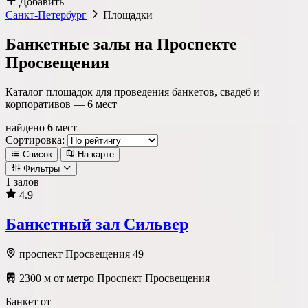
Добавить
Санкт-Петербург
Площадки
Банкетные залы на Проспекте
Просвещения
Каталог площадок для проведения банкетов, свадеб и
корпоративов —
6
мест
найдено
6
мест
Сортировка:
Список
На карте
Фильтры
1 залов
4.9
Локация
Банкетный зал Сильвер
Метро
Район
Округ
проспект Просвещения 49
2300 м от метро Проспект Просвещения
Тип площадки
Банкет от