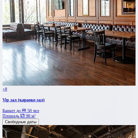
+8
Vip зал (караоке-зал)
Банкет до
50 чел
Площадь
90 м²
Свободные даты