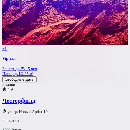
+1
Vip зал
Банкет до
15 чел
Площадь
25 м²
Свободные даты
5 залов
4.9
Честерфилд
улица Новый Арбат 19
Банкет от