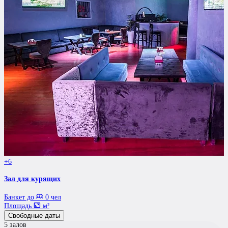
+6
Зал для курящих
Банкет до
0 чел
Площадь
м²
Свободные даты
5 залов