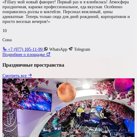
«Fillary мой новый фаворит! Первый раз и я влюбилась! Атмосфера
Гостей
праздничная, караоке профессиональное, еда вкусная. Особенно
понравились роллы и коктейли. Персонал вежливый, цены
до 60 чел
адекватные. Теперь только сюда для дней рождений, корпоративов и
просто веселых вечеров!»
10
Бюджет на персону
Сона
—
+7 (977) 105-11-99
WhatsApp
Telegram
Подробнее о площадке
Требования к площадке
Праздничные пространства
Выездная церемония
Смотреть все
Номер для молодых
Свой алкоголь
У воды
Шуметь после 23:00
Своя парковка
Показать результаты
Сбросить