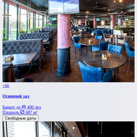
+66
Основной зал
Банкет до
400 чел
Площадь
687 м²
Свободные даты