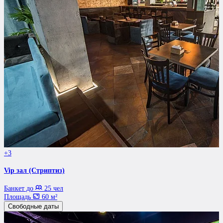
+3
Vip зал (Стриптиз)
Банкет до
25 чел
Площадь
60 м²
Свободные даты