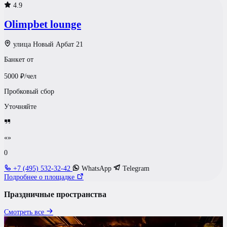
4.9
Olimpbet lounge
улица Новый Арбат 21
Банкет от
5000
₽/чел
Пробковый сбор
Уточняйте
«»
0
+7 (495) 532-32-42
WhatsApp
Telegram
Подробнее о площадке
Праздничные пространства
Смотреть все