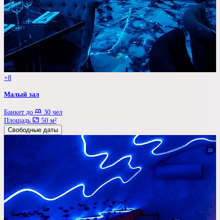
+8
Малый зал
Банкет до
30 чел
Площадь
50 м²
Свободные даты