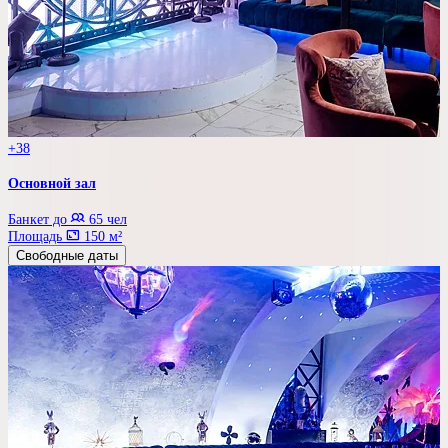
+38
Основной зал
Банкет до
65 чел
Площадь
150 м²
Свободные даты