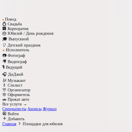
Повод
♥
💍 Свадьба
🏢 Корпоратив
🎂 Юбилей / День рождения
🎓 Выпускной
🎈 Детский праздник
Исполнитель
★
📷 Фотограф
🎥 Видеограф
🎙️ Ведущий
🎧 ДиДжей
🎻 Музыкант
💄 Стилист
🎊 Организатор
🌸 Оформитель
🚗 Прокат авто
Все услуги →
Специалисты
Анонсы
Журнал
Войти
Добавить
Главная
Площадки для юбилея