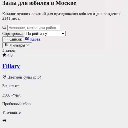
Залы для юбилея
в Москве
Каталог лучших локаций для празднования юбилея и дня рождения —
2141 мест
.
Сортировка:
Список
Карта
Фильтры
3 залов
4.9
Где празднуем?
Fillary
Формат площадки
Цветной бульвар 34
Банкет от
Ресторан / Зал
3500
₽/чел
Светлый Лофт
Пробковый сбор
Уточняйте
Шатер у воды
Усадьба