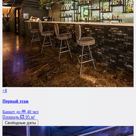
+8
Первый этаж
Банкет до
40 чел
Площадь
95 м²
Свободные даты