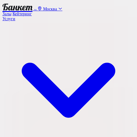
Банкет
Москва
.ru
Залы
Кейтеринг
Услуги