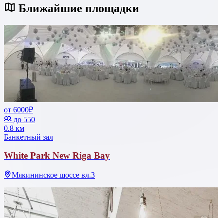
Ближайшие площадки
от 6000₽
до 550
0.8 км
Банкетный зал
White Park New Riga Bay
Мякининское шоссе вл.3