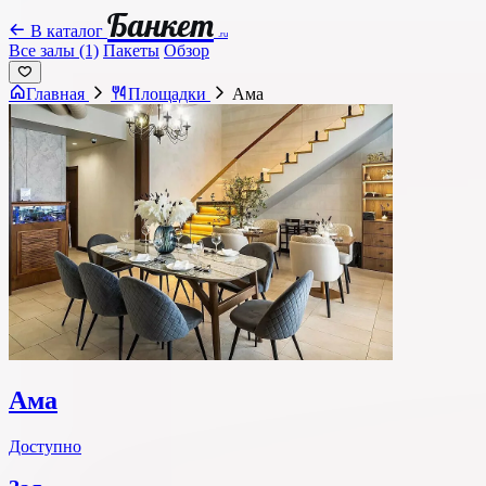
Банкет
В каталог
.ru
Все залы (1)
Пакеты
Обзор
Главная
Площадки
Ама
Ама
Доступно