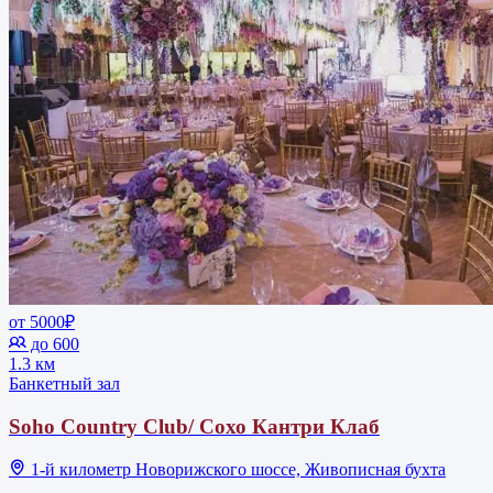
от 5000₽
до 600
1.3 км
Банкетный зал
Soho Country Club/ Сохо Кантри Клаб
1-й километр Новорижского шоссе, Живописная бухта