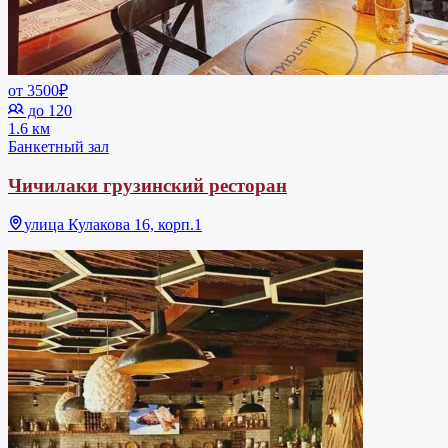
от 3500₽
до 120
1.6 км
Банкетный зал
Чичилаки грузинский ресторан
улица Кулакова 16, корп.1