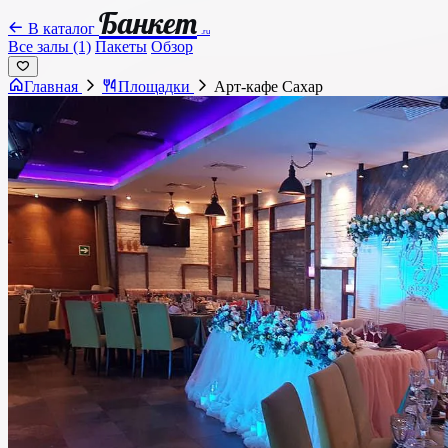
Банкет
В каталог
.ru
Все залы (1)
Пакеты
Обзор
Главная
Площадки
Арт-кафе Сахар