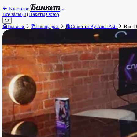
Банкет
В каталог
.ru
Все залы (3)
Пакеты
Обзор
Главная
Площадки
Сплетни By Anna Asti
Вип Ц