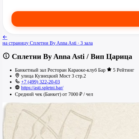
на страницу
Сплетни By Anna Asti
· 3 зала
Сплетни By Anna Asti
/
Вип Царица
Банкетный зал
Ресторан
Караоке-клуб
Бар
5 Рейтинг
улица Кузнецкий Мост 3 стр.2
+7 (499) 322-20-03
https://asti.spletni.bar/
Средний чек (Банкет)
от 7000 ₽
/ чел