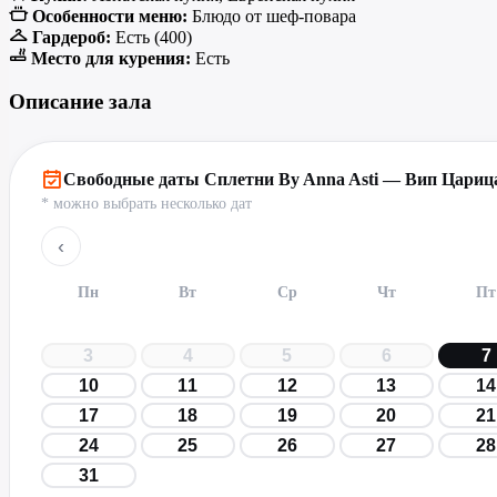
Особенности меню:
Блюдо от шеф-повара
Гардероб:
Есть (400)
Место для курения:
Есть
Описание зала
Свободные даты Сплетни By Anna Asti — Вип Цариц
* можно выбрать несколько дат
‹
Пн
Вт
Ср
Чт
Пт
3
4
5
6
7
10
11
12
13
14
17
18
19
20
21
24
25
26
27
28
31