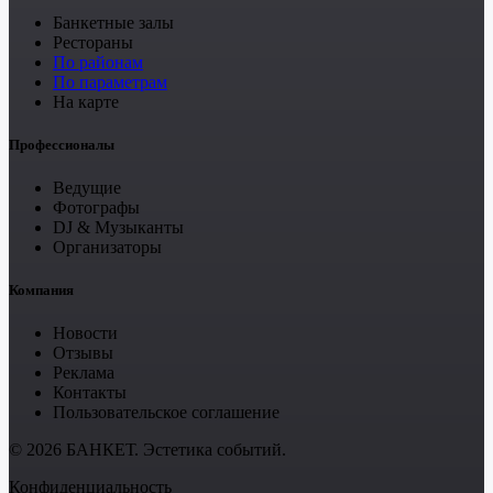
Банкетные залы
Рестораны
По районам
По параметрам
На карте
Профессионалы
Ведущие
Фотографы
DJ & Музыканты
Организаторы
Компания
Новости
Отзывы
Реклама
Контакты
Пользовательское соглашение
© 2026 БАНКЕТ. Эстетика событий.
Конфиденциальность