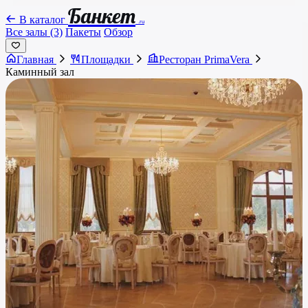
Банкет
В каталог
.ru
Все залы (3)
Пакеты
Обзор
Главная
Площадки
Ресторан PrimaVera
Каминный зал