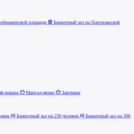
еображенской площади
Банкетный зал на Партизанской
еф-повара
Мангал-меню
Завтраки
ловек
Банкетный зал на 250 человек
Банкетный зал на 300