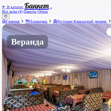
Банкет
В каталог
.ru
Все залы (4)
Пакеты
Обзор
Главная
Площадки
Ресторан Кавказский дворик
Веранда