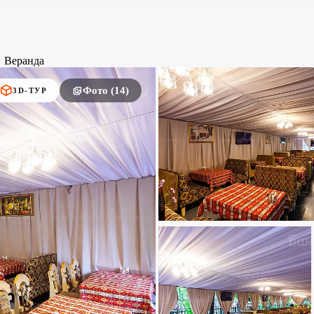
Веранда
Фото (14)
3D-ТУР