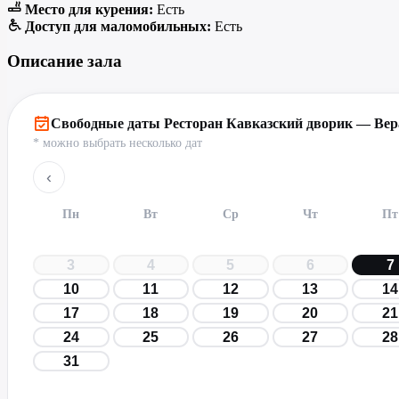
Место для курения:
Есть
Доступ для маломобильных:
Есть
Описание зала
Свободные даты Ресторан Кавказский дворик — Вер
* можно выбрать несколько дат
‹
Пн
Вт
Ср
Чт
Пт
3
4
5
6
7
10
11
12
13
14
17
18
19
20
21
24
25
26
27
28
31