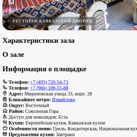
РЕСТОРАН КАВКАЗСКИЙ ДВОРИК
Характеристики зала
О зале
Информация о площадке
Телефон:
+7 (495) 720-54-73
Телефон:
+7 (966) 188-55-88
Адрес:
Мироновская улица 33, корп. 28
Ближайшее метро:
Измайлово
Округ:
Восточный
Район:
Соколиная Гора
Доступ для инвалидов:
Есть
Кухня:
Европейская кухня, Кавказская кухня
Особенности меню:
Гриль, Кондитерская, Национальная кух
Предложения кухни:
Завтраки