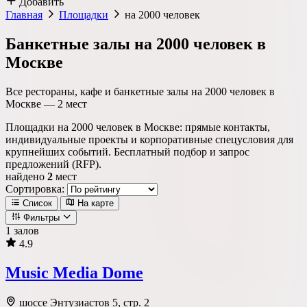
Добавить
Главная
Площадки
на 2000 человек
Банкетные залы на 2000 человек в
Москве
Все рестораны, кафе и банкетные залы на 2000 человек в
Москве —
2
мест
Площадки на 2000 человек в Москве: прямые контакты,
индивидуальные проекты и корпоративные спецусловия для
крупнейших событий. Бесплатный подбор и запрос
предложений (RFP).
найдено
2
мест
Сортировка:
Список
На карте
Фильтры
1 залов
4.9
Локация
Music Media Dome
Метро
Район
Округ
шоссе Энтузиастов 5, стр. 2