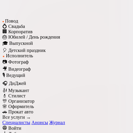
Повод
♥
💍 Свадьба
🏢 Корпоратив
🎂 Юбилей / День рождения
🎓 Выпускной
🎈 Детский праздник
Исполнитель
★
📷 Фотограф
🎥 Видеограф
🎙️ Ведущий
🎧 ДиДжей
🎻 Музыкант
💄 Стилист
🎊 Организатор
🌸 Оформитель
🚗 Прокат авто
Все услуги →
Специалисты
Анонсы
Журнал
Войти