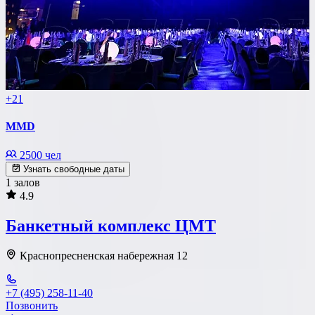
+21
MMD
2500 чел
Узнать свободные даты
1 залов
4.9
Банкетный комплекс ЦМТ
Краснопресненская набережная 12
+7 (495) 258-11-40
Позвонить