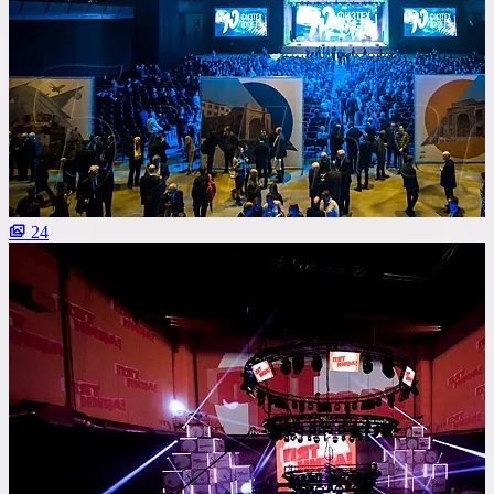
Важные условия
Танцпол
Со сценой
Со своим алкоголем
С живой музыкой
24
С панорамным видом
С детской комнатой
С шоу программой
Своя парковка
Сбросить все фильтры
Показать
2
площадок