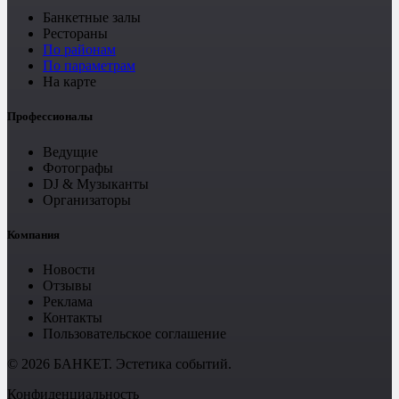
Банкетные залы
Рестораны
По районам
По параметрам
На карте
Профессионалы
Ведущие
Фотографы
DJ & Музыканты
Организаторы
Компания
Новости
Отзывы
Реклама
Контакты
Пользовательское соглашение
© 2026 БАНКЕТ. Эстетика событий.
Конфиденциальность