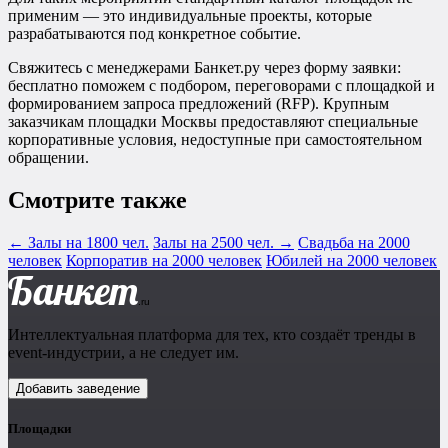
применим — это индивидуальные проекты, которые
разрабатываются под конкретное событие.
Свяжитесь с менеджерами Банкет.ру через форму заявки:
бесплатно поможем с подбором, переговорами с площадкой и
формированием запроса предложений (RFP). Крупным
заказчикам площадки Москвы предоставляют специальные
корпоративные условия, недоступные при самостоятельном
обращении.
Смотрите также
← Залы на 1800 чел.
Залы на 2500 чел. →
Свадьба на 2000
человек
Корпоратив на 2000 человек
Юбилей на 2000 человек
Банкет
.ru
Интеллектуальная платформа для тех, кто создаёт тренды в
event-индустрии, а не следует им.
Добавить заведение
Площадки