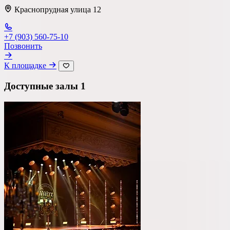
Краснопрудная улица 12
+7 (903) 560-75-10
Тип площадки
Позвонить
К площадке
Ресторан
Доступные залы
1
Банкетный зал
Лофт
Веранда / Шатер
Вместимость
до 150 чел
Бюджет на персону
—