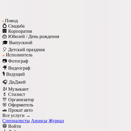
Повод
♥
💍 Свадьба
🏢 Корпоратив
🎂 Юбилей / День рождения
🎓 Выпускной
🎈 Детский праздник
Исполнитель
★
📷 Фотограф
🎥 Видеограф
🎙️ Ведущий
🎧 ДиДжей
🎻 Музыкант
💄 Стилист
🎊 Организатор
🌸 Оформитель
🚗 Прокат авто
Все услуги →
Специалисты
Анонсы
Журнал
Войти