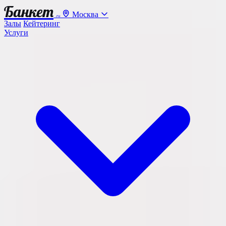
Банкет
Москва
.ru
Залы
Кейтеринг
Услуги