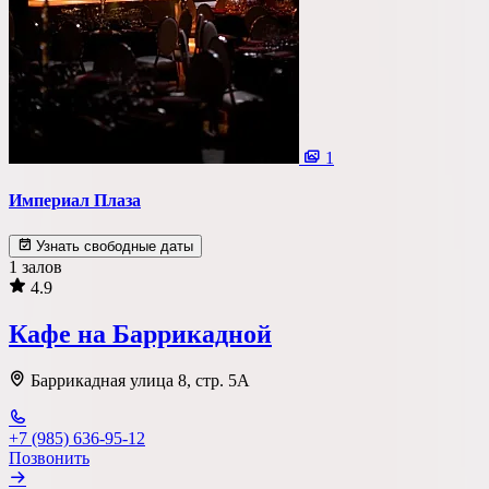
Важные условия
Танцпол
Со сценой
1
Со своим алкоголем
Империал Плаза
С живой музыкой
Узнать свободные даты
С панорамным видом
1 залов
4.9
С детской комнатой
Кафе на Баррикадной
С шоу программой
Баррикадная улица 8, стр. 5А
Своя парковка
Сбросить все фильтры
Показать
5
площадок
+7 (985) 636-95-12
Позвонить