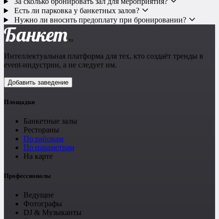
За сколько бронировать зал для мероприятия?
Есть ли парковка у банкетных залов?
Нужно ли вносить предоплату при бронировании?
Банкет
.ru
Интеллектуальная платформа для тех, кто создаёт тренды в
event-индустрии, а не следует им.
Добавить заведение
Площадки
Банкетные залы
Рестораны
По районам
По параметрам
На карте
Профессионалы
Ведущие
Фотографы
DJ & Музыканты