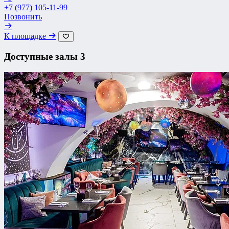
+7 (977) 105-11-99
Со своим алкоголем
Позвонить
С живой музыкой
К площадке
С панорамным видом
Доступные залы
3
С детской комнатой
С шоу программой
Своя парковка
Сбросить все фильтры
Показать
3693
площадок