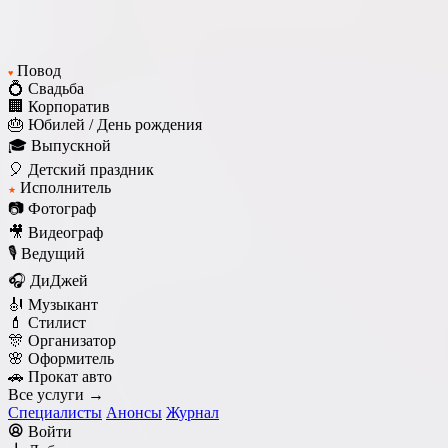
Повод
♥
💍 Свадьба
🏢 Корпоратив
🎂 Юбилей / День рождения
🎓 Выпускной
🎈 Детский праздник
Исполнитель
★
📷 Фотограф
🎥 Видеограф
🎙️ Ведущий
🎧 ДиДжей
🎻 Музыкант
💄 Стилист
🎊 Организатор
🌸 Оформитель
🚗 Прокат авто
Все услуги →
Специалисты
Анонсы
Журнал
Войти