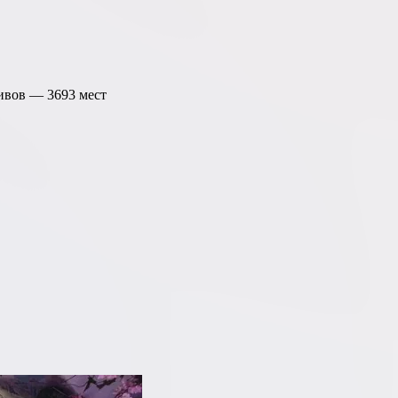
тивов —
3693
мест