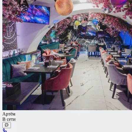
Банкетный зал
Лофт
Веранда / Шатер
Вместимость
до 150 чел
Бюджет на персону
—
Важные условия
Артём
Танцпол
В сети
Со сценой