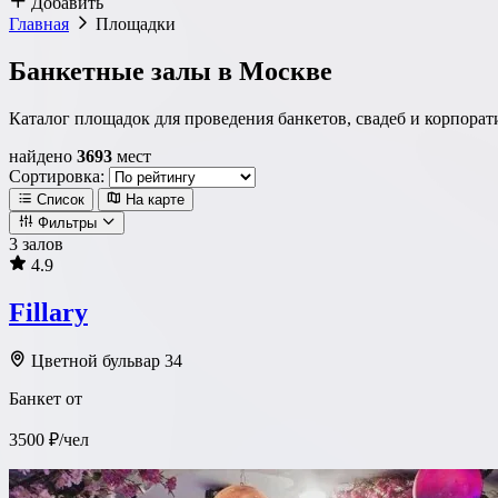
Добавить
Главная
Площадки
Банкетные залы в Москве
Каталог площадок для проведения банкетов, свадеб и корпора
найдено
3693
мест
Сортировка:
Список
На карте
Фильтры
3 залов
4.9
Локация
Fillary
Метро
Район
Округ
Цветной бульвар 34
Банкет от
Тип площадки
3500 ₽/чел
Ресторан