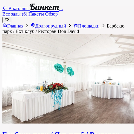
Банкет
В каталог
.ru
Все залы (6)
Пакеты
Обзор
Главная
Долгопрудный
Площадки
Барбекю
парк / Яхт-клуб / Ресторан Don David