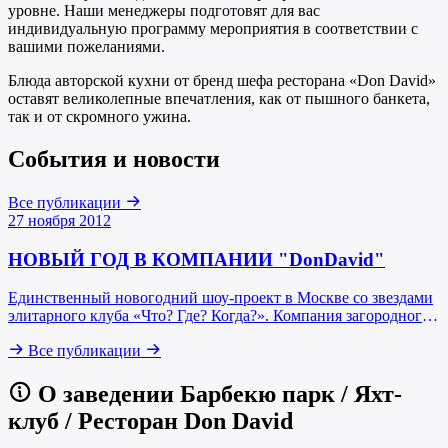
уровне. Наши менеджеры подготовят для вас
индивидуальную программу мероприятия в соответствии с
вашими пожеланиями.
Блюда авторской кухни от бренд шефа ресторана «Don David»
оставят великолепные впечатления, как от пышного банкета,
так и от скромного ужина.
События и новости
Все публикации
27 ноября 2012
НОВЫЙ ГОД В КОМПАНИИ "DonDavid"
Единственный новогодний шоу-проект в Москве со звездами
элитарного клуба «Что? Где? Когда?». Компания загородного
отдыха Don David и телеигра «Что? Где? Когда?» приглашают
Все публикации
31 декабря в 22:00 на самую необычную и полную сюрпризов
встречу Нового года.
О заведении Барбекю парк / Яхт-
клуб / Ресторан Don David