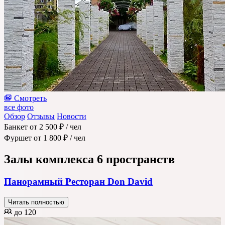
Смотреть
все фото
Обзор
Отзывы
Новости
Банкет
от 2 500 ₽
/ чел
Фуршет
от 1 800 ₽
/ чел
Залы комплекса
6 пространств
Панорамный Ресторан Don David
Читать полностью
до 120